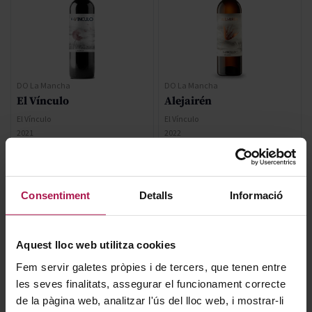
DO La Mancha
DO La Mancha
El Vínculo
Alejairén
El Vínculo
El Vínculo
2021
2022
Regular Price
18,15 €
Consentiment
Detalls
Informació
Special Price
13,65 €
12,71 €
Aquest lloc web utilitza cookies
AFEGIR
AFEGIR
Fem servir galetes pròpies i de tercers, que tenen entre
les seves finalitats, assegurar el funcionament correcte
de la pàgina web, analitzar l'ús del lloc web, i mostrar-li