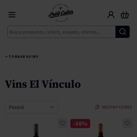
Skip to Content
Cart
Cerca
TORNAR A
VINS
Vins El Vínculo
MOSTRA FILTRES
Sort By
-30%