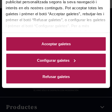
publicitat personalitzada segons la seva navegació i
interès en els nostres continguts. Pot acceptar totes les
galetes i prémer el botó “Acceptar galetes”, rebutjar-les i
prémer el botó “Refusar galetes”, o configurar les galetes
i prémer el botó “Configurar galetes”. Per a més
informació, accedeixi a la nostra
Política de Galetes
.
Acceptar galetes
Configurar galetes
Refusar galetes
Productes