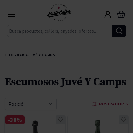
Skip to Content
Cart
Cerca
TORNAR A
JUVÉ Y CAMPS
Escumosos Juvé Y Camps
MOSTRA FILTRES
Sort By
-30%