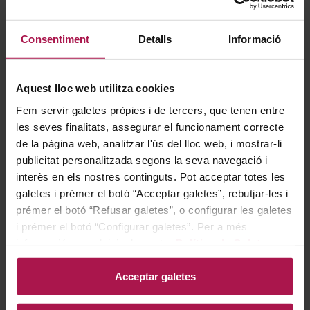
Consentiment
Detalls
Informació
Aquest lloc web utilitza cookies
DO Cava
Fem servir galetes pròpies i de tercers, que tenen entre
Juvé & Camps Milesimé
Blanc de Noirs
les seves finalitats, assegurar el funcionament correcte
de la pàgina web, analitzar l'ús del lloc web, i mostrar-li
Juvé Y Camps
publicitat personalitzada segons la seva navegació i
interès en els nostres continguts. Pot acceptar totes les
galetes i prémer el botó “Acceptar galetes”, rebutjar-les i
40,65 €
prémer el botó “Refusar galetes”, o configurar les galetes
i prémer el botó “Configurar galetes”. Per a més
informació, accedeixi a la nostra
Política de Galetes
.
AFEGIR
Acceptar galetes