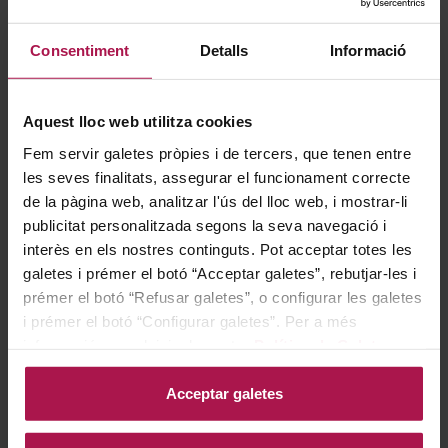
Gastronomía
Consentiment
Detalls
Informació
És el company perfecte per a la cuina tradicional
Aquest lloc web utilitza cookies
espanyola, especialment amb tapes variades, pernil
Fem servir galetes pròpies i de tercers, que tenen entre
ibèric i embotits curats. La seva estructura i els seus
les seves finalitats, assegurar el funcionament correcte
matisos especiats el fan ideal per a carns vermelles a la
de la pàgina web, analitzar l'ús del lloc web, i mostrar-li
graella o estofades, així com per a guisats contundents
publicitat personalitzada segons la seva navegació i
de vedella o xai.
interès en els nostres continguts. Pot acceptar totes les
galetes i prémer el botó “Acceptar galetes”, rebutjar-les i
prémer el botó “Refusar galetes”, o configurar les galetes
Historia bodega
i prémer el botó “Configurar galetes”. Per a més
informació, accedeixi a la nostra
Política de Galetes
.
Acceptar galetes
Inspirat en la història real dels convictes britànics que,
entre els segles XVIII i XIX, van ser deportats a Austràlia