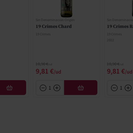
Sin Denominacion Origen
Sin Denominacio
19 Crimes Chard
19 Crimes R
19 Crimes
19 Crimes
2022
Regular Price
Regular Price
10,90 €
10,90 €
ce
Special Price
Special 
9,81 €
9,81 €
AFEGIR
AFEGIR