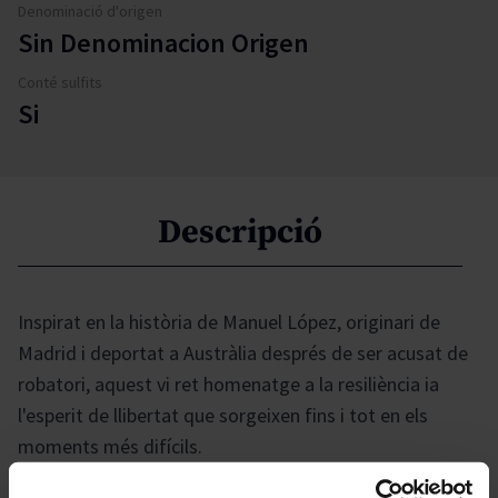
Denominació d'origen
Sin Denominacion Origen
Conté sulfits
Si
Descripció
Inspirat en la història de Manuel López, originari de
Madrid i deportat a Austràlia després de ser acusat de
robatori, aquest vi ret homenatge a la resiliència ia
l'esperit de llibertat que sorgeixen fins i tot en els
moments més difícils.