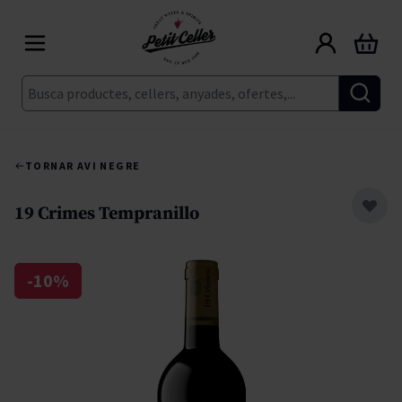
Skip to Content
Cart
Cerca
TORNAR A
VI NEGRE
19 Crimes Tempranillo
-10%