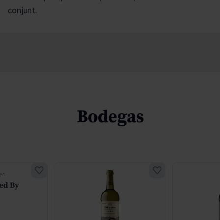
conjunt.
Bodegas
gen
Red By