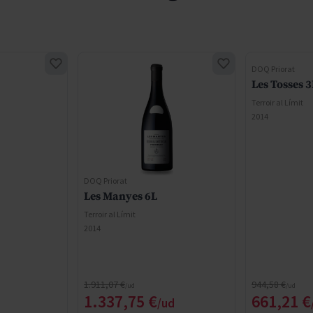
DOQ Priorat
Les Tosses 3
Terroir al Límit
2014
DOQ Priorat
Les Manyes 6L
Terroir al Límit
2014
Regular Price
Regular Price
1.911,07 €
944,58 €
ce
Special Price
Special 
1.337,75 €
661,21 €