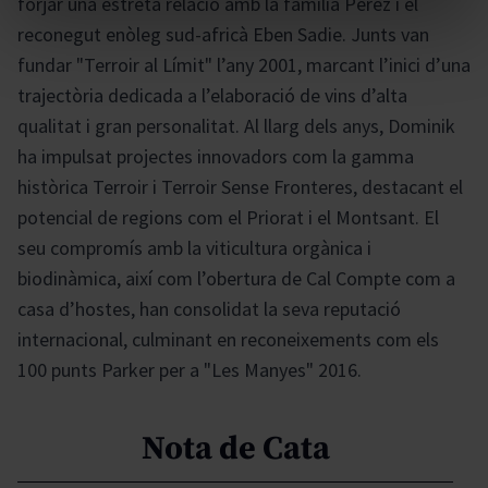
forjar una estreta relació amb la família Pérez i el
reconegut enòleg sud-africà Eben Sadie. Junts van
fundar "Terroir al Límit" l’any 2001, marcant l’inici d’una
trajectòria dedicada a l’elaboració de vins d’alta
qualitat i gran personalitat. Al llarg dels anys, Dominik
ha impulsat projectes innovadors com la gamma
històrica Terroir i Terroir Sense Fronteres, destacant el
potencial de regions com el Priorat i el Montsant. El
seu compromís amb la viticultura orgànica i
biodinàmica, així com l’obertura de Cal Compte com a
casa d’hostes, han consolidat la seva reputació
internacional, culminant en reconeixements com els
100 punts Parker per a "Les Manyes" 2016.
Nota de Cata