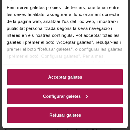
l’aperitiu, aquest vi realça cada experiència
Fem servir galetes pròpies i de tercers, que tenen entre
gastronòmica amb el seu caràcter equilibrat i el seu
les seves finalitats, assegurar el funcionament correcte
perfil aromàtic.
de la pàgina web, analitzar l'ús del lloc web, i mostrar-li
publicitat personalitzada segons la seva navegació i
interès en els nostres continguts. Pot acceptar totes les
Historia bodega
galetes i prémer el botó “Acceptar galetes”, rebutjar-les i
prémer el botó “Refusar galetes”, o configurar les galetes
i prémer el botó “Configurar galetes”. Per a més
informació, accedeixi a la nostra
Política de Galetes
.
Dominik va descobrir la seva passió pel vi mediterrani i
la gastronomia des de molt jove, iniciant el seu
Acceptar galetes
recorregut en una tradicional trattoria de Ligúria i
aprofundint la seva experiència en un viatge gourmet
Configurar galetes
per Itàlia al costat del xef Karl Ederer. Després de
formar-se en Economia i Màrqueting a Londres, Munic i
Madrid, es va endinsar en el món vitivinícola a
Refusar galetes
l’emblemàtica bodega Mas Martinet del Priorat, on va