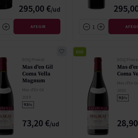
295,00 €
295,00
AFEGIR
AFEG
ECO
DOQ Priorat
DOQ Priora
Mas d'en Gil
Mas d'en
Coma Vella
Coma Ve
Magnum
Mas d'En Gi
Mas d'En Gil
2020
2019
92
Pe
93
Pa
73,20 €
28,90