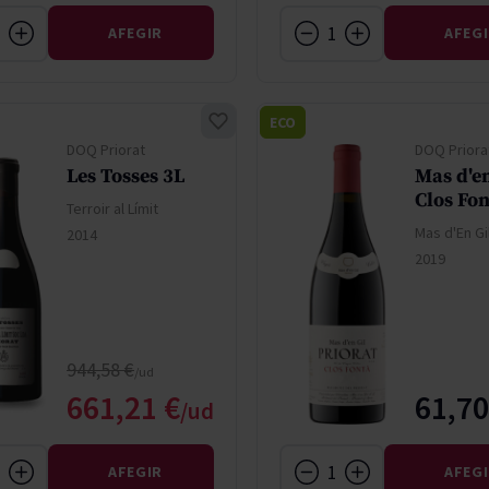
AFEGIR
AFEG
ECO
DOQ Priorat
DOQ Priora
Les Tosses 3L
Mas d'en
Clos Fon
Terroir al Límit
Mas d'En Gi
2014
2019
Regular Price
944,58 €
Special Price
661,21 €
61,70
AFEGIR
AFEG