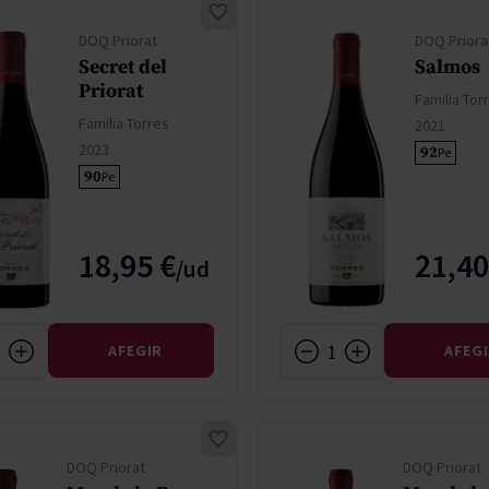
DOQ Priorat
DOQ Priora
Secret del
Salmos
Priorat
Familia Tor
Familia Torres
2021
2023
92
Pe
90
Pe
18,95 €
21,40
AFEGIR
AFEG
DOQ Priorat
DOQ Priorat