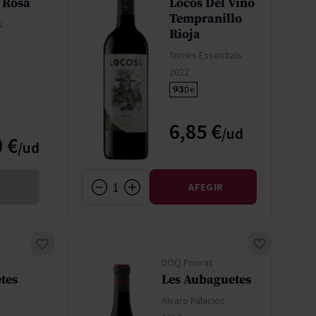
 Rosa
Locos Del Vino
Tempranillo
s
Rioja
Torres Essentials
2022
93
De
6,85 €
 €
AFEGIR
DOQ Priorat
tes
Les Aubaguetes
Álvaro Palacios