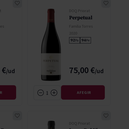
t
DOQ Priorat
Perpetual
res
Familia Torres
2020
92
94
Pa
Pe
 €
75,00 €
IR
AFEGIR
DOQ Priorat