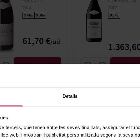
2014
2017
94
93
95
Pa
Pe
Pa
61,70 €
1.363,60
AFEGIR
AFEG
Detalls
DOQ Priorat
DOQ Priorat
L'ermita
L'ermita M
Álvaro Palacios
Álvaro Palacios
kies
2017
2017
de tercers, que tenen entre les seves finalitats, assegurar el fu
98
97
98
97
Pa
Pe
Pa
Pe
 lloc web, i mostrar-li publicitat personalitzada segons la seva na