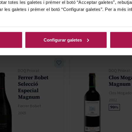
tar totes les galetes i prémer el botó “Acceptar galetes”, rebutja
ar les galetes i prémer el botó “Configurar galetes”. Per a més in
1.784,10 €
3.923,70
AFEGIR
AFEG
Configurar galetes
DOQ Priorat
DOQ Priorat
Ferrer Bobet
Clos Mog
Selecció
Magnum
Especial
Clos Mogado
Magnum
2002
Ferrer Bobet
90
Pa
2005