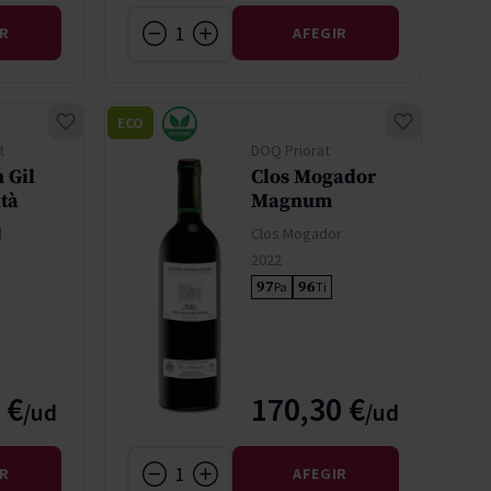
IR
AFEGIR
ECO
t
DOQ Priorat
 Gil
Clos Mogador
tà
Magnum
l
Clos Mogador
2022
97
96
Pa
Ti
 €
170,30 €
IR
AFEGIR