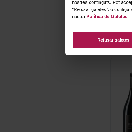
nostres continguts. Pot accep
“Refusar galetes”, o configur
nostra
Política de Galetes
.
Refusar galetes