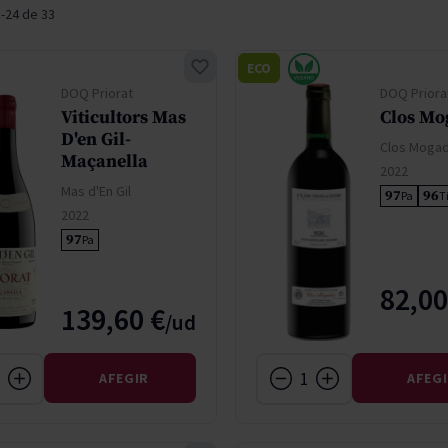
1
-
24
de
33
don
French Bloom
Pago del Cielo
entials
Valduero
ECO
DOQ Priorat
DOQ Priora
Viticultors Mas
Clos Mo
D'en Gil-
Clos Moga
Maçanella
2022
Mas d'En Gil
97
96
Pa
T
2022
97
Pa
82,00
139,60 €
AFEGIR
AFEG