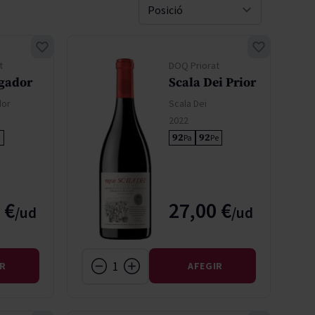
Pascal Jolivet
Sort By
Vega Sicilia
t
DOQ Priorat
gador
Scala Dei Prior
dor
Scala Dei
2022
92
92
i
Pa
Pe
 €
27,00 €
IR
AFEGIR