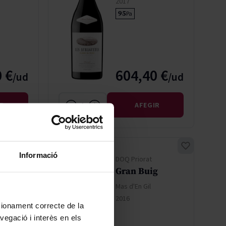
2017
95
Pa
 €
604,40 €
IR
AFEGIR
Informació
DOQ Priorat
agnum
Gran Buig
Mas d'En Gil
2016
ncionament correcte de la
vegació i interès en els