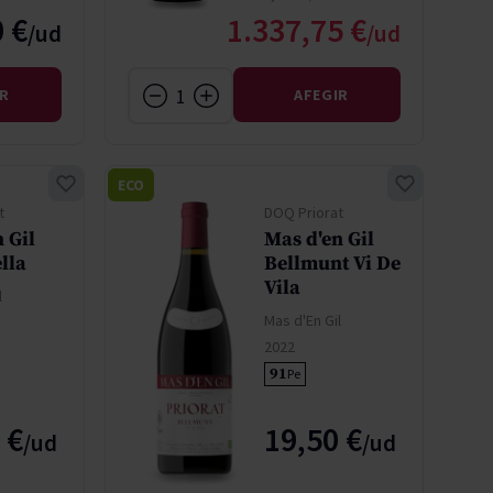
Special Price
 €
1.337,75 €
IR
AFEGIR
ECO
t
DOQ Priorat
 Gil
Mas d'en Gil
lla
Bellmunt Vi De
Vila
l
Mas d'En Gil
2022
91
Pe
 €
19,50 €