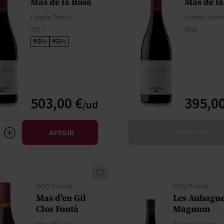
Mas de la Rosa
Mas de la
Familia Torres
Familia Torre
2017
2021
95
95
Pa
Pe
503,00 €
395,00
AFEGIR
ESGOTAT
DOQ Priorat
DOQ Priorat
Mas d'en Gil
Les Aubague
Clos Fontà
Magnum
Mas d'En Gil
Álvaro Palacios