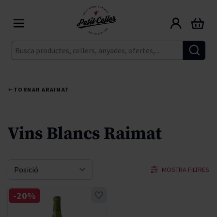
Skip to Content
Cart
Cerca
TORNAR A
RAIMAT
Vins Blancs Raimat
MOSTRA FILTRES
Sort By
-20%