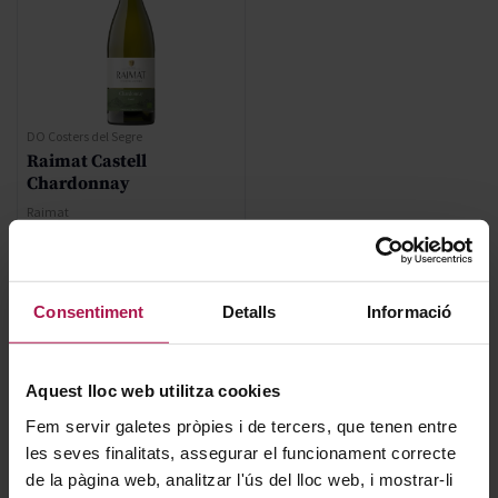
DO Costers del Segre
Raimat Castell
Chardonnay
Raimat
2025
Regular Price
7,32 €
Consentiment
Detalls
Informació
Special Price
5,86 €
Aquest lloc web utilitza cookies
AFEGIR
Fem servir galetes pròpies i de tercers, que tenen entre
les seves finalitats, assegurar el funcionament correcte
de la pàgina web, analitzar l'ús del lloc web, i mostrar-li