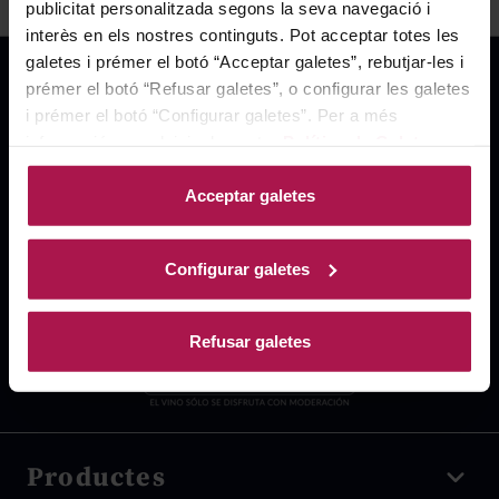
publicitat personalitzada segons la seva navegació i
interès en els nostres continguts. Pot acceptar totes les
galetes i prémer el botó “Acceptar galetes”, rebutjar-les i
prémer el botó “Refusar galetes”, o configurar les galetes
i prémer el botó “Configurar galetes”. Per a més
informació, accedeixi a la nostra
Política de Galetes
.
Acceptar galetes
Configurar galetes
Refusar galetes
Productes