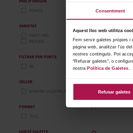
PAÍS D'ORIGEN
FRANÇA
Consentiment
VARIETAT
Aquest lloc web utilitza coo
PINOT GRIS
Fem servir galetes pròpies i 
RIESLING
pàgina web, analitzar l'ús del
nostres continguts. Pot accep
FILTRAR PER PUNTS
“Refusar galetes”, o configur
90
nostra
Política de Galetes
.
CELLER
DOMAINE VALENTIN ZUSSLIN
Refusar galetes
FORMAT
75 CL
CONTÉ SULFITS