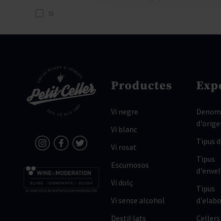
SI
Productes
Exp
Vi negre
Denomi
d'orige
Vi blanc
Tipus 
Vi rosat
Tipus
Escumosos
d'enve
Vi dolç
Tipus
Vi sense alcohol
d'elabo
Destil·lats
Cellers