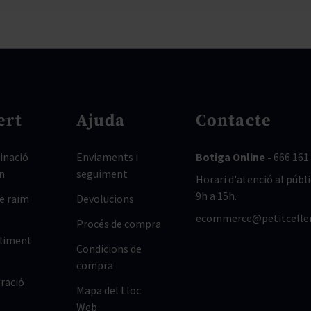
ert
Ajuda
Contacte
nació
Enviaments i
Botiga Online -
666 161
n
seguiment
Horari d'atenció al públi
9h a 15h.
de raïm
Devolucions
ecommerce@petitcelle
Procés de compra
lliment
Condicions de
compra
ració
Mapa del Lloc
Web