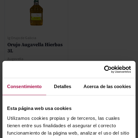
Ig Orujo de Galicia
Orujo Augavella Hierbas
3L
Augavella
Precio normal
50,30 €
Consentimiento
Detalles
Acerca de las cookies
Precio especial
35,21 €
Esta página web usa cookies
AÑADIR
Utilizamos cookies propias y de terceros, las cuales
tienen entre sus finalidades el asegurar el correcto
funcionamiento de la página web, analizar el uso del sitio