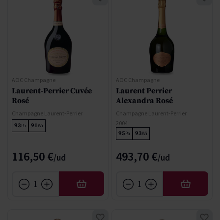
AOC Champagne
AOC Champagne
Laurent-Perrier Cuvée
Laurent Perrier
Rosé
Alexandra Rosé
Champagne Laurent-Perrier
Champagne Laurent-Perrier
2004
93
91
Pa
Wi
95
93
Pa
Wi
116,50 €
493,70 €
AÑADIR
AÑADIR