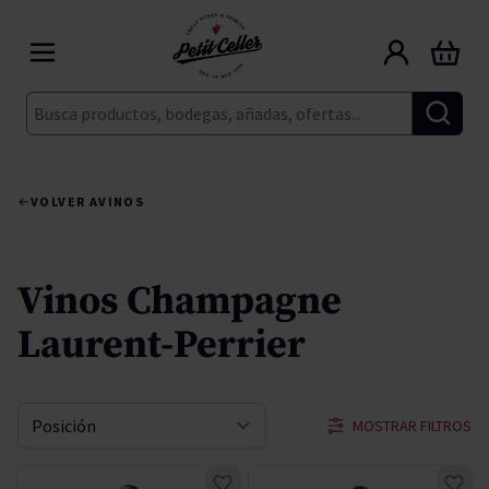
Ir al contenido
Carrito
Buscar
VOLVER A
VINOS
Vinos Champagne
Laurent-Perrier
MOSTRAR FILTROS
Ordenar por