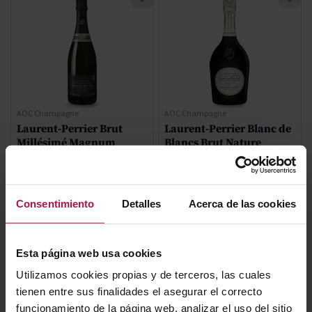
AOC Champagne
AOC Champagne
Laurent-Perrier Brut
Laurent-Perrier Blanc de
Millésimé Magnum
Blancs Brut Nature
Champagne Laurent-Perrier
Champagne Laurent-Perrier
2008
93
Pa
Consentimiento
Detalles
Acerca de las cookies
278,40 €
124,30 €
Esta página web usa cookies
AÑADIR
AÑADIR
Utilizamos cookies propias y de terceros, las cuales
tienen entre sus finalidades el asegurar el correcto
funcionamiento de la página web, analizar el uso del sitio