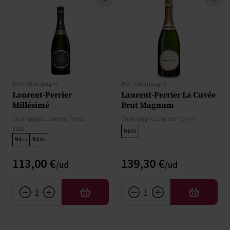
AOC Champagne
AOC Champagne
Laurent-Perrier
Laurent-Perrier La Cuvée
Millésimé
Brut Magnum
Champagne Laurent-Perrier
Champagne Laurent-Perrier
2012
91
Wi
94
93
Ja
De
113,00 €
139,30 €
AÑADIR
AÑADIR