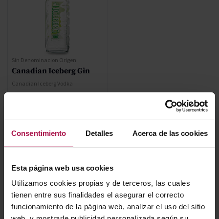
Sin Denominacion Origen
Canadian Iceberg Gin
Canadian Iceberg Vodka
35,30 €
Consentimiento
Detalles
Acerca de las cookies
AÑADIR
Esta página web usa cookies
Utilizamos cookies propias y de terceros, las cuales
tienen entre sus finalidades el asegurar el correcto
funcionamiento de la página web, analizar el uso del sitio
web, y mostrarle publicidad personalizada según su