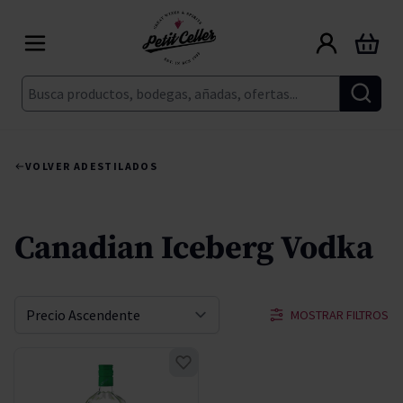
Ir al contenido
Carrito
Buscar
VOLVER A
DESTILADOS
Canadian Iceberg Vodka
MOSTRAR FILTROS
Ordenar por