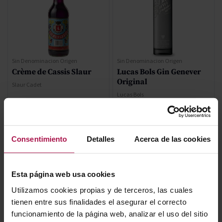
Sin Denominacion Origen
Sin Denominacion Origen
Crème de Cassis Slaur
Lucas Bols Gin Genever
Original
Slaur Cadet
Lucas Bols
Precio normal
11,60 €
Consentimiento
Detalles
Acerca de las cookies
Precio especial
8,12 €
63,90 €
Esta página web usa cookies
AÑADIR
AÑADIR
Utilizamos cookies propias y de terceros, las cuales
tienen entre sus finalidades el asegurar el correcto
funcionamiento de la página web, analizar el uso del sitio