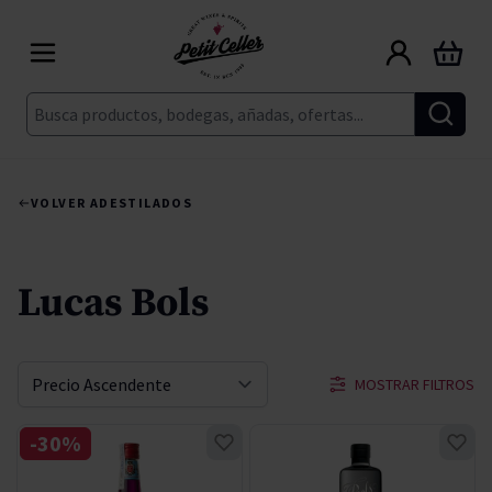
Ir al contenido
Carrito
Buscar
VOLVER A
DESTILADOS
Lucas Bols
MOSTRAR FILTROS
Ordenar por
-30%