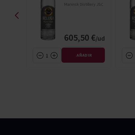
llery JSC
Mariinsk Distillery JSC
 €
605,50 €
IR
AÑADIR