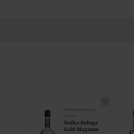
cion
Sin Denominacion
Origen
luga
Vodka Beluga
gnum
Gold Magnum