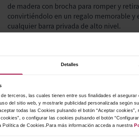
de madera con brocha para romper y retirar
convirtiéndolo en un regalo memorable y 
cualquier barra privada de alto nivel.
Beluga Gold Line es un vodka de alta gas
Detalles
platos de sabores puros, salinos e intensos
lo convierten en el aliado ideal del cavia
s
Beluga u Osetra, así como de pescados y 
de terceros, las cuales tienen entre sus finalidades el asegurar
ahumado y carpaccio de atún rojo hasta a
 uso del sitio web, y mostrarle publicidad personalizada según s
alta calidad. También armoniza a la perfe
ceptar todas las Cookies pulsando el botón “Aceptar cookies”, 
ostras al natural, vieiras a la plancha o b
cookies”, o configurar las cookies pulsando el botón “Configura
a Política de Cookies.Para más información acceda a nuestra
Po
propuestas tradicionales como blinis con c
inspiración rusa o canapés de foie gras. A