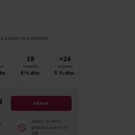
Pascal Jolivet
Vega Sicilia
o a partir de 6 unidades
18
+24
es
unidades
unidades
to.
4
% dto.
5
% dto.
d
AÑADIR
Gastos de envío
a
gratuitos a partir de
80€