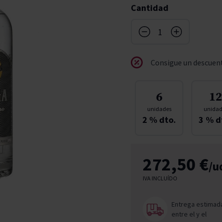
Cantidad
don
ndy
French Bloom
Pago del Cielo
entials
Valduero
Consigue un descuent
6
12
unidades
unidad
2
% dto.
3
% d
272,50 €
/u
IVA INCLUÍDO
Entrega estimad
entre el
y el