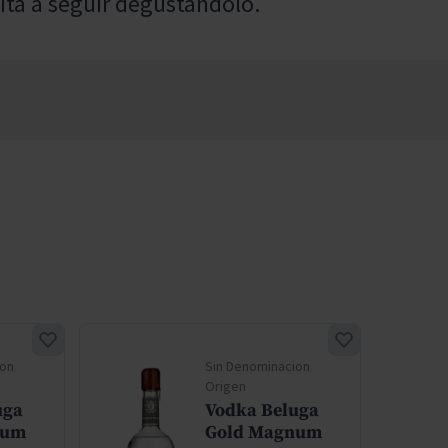
ita a seguir degustándolo.
ion
Sin Denominacion
Origen
uga
Vodka Beluga
num
Gold Magnum