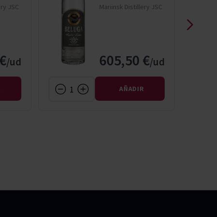
ery JSC
Mariinsk Distillery JSC
€
605,50 €
R
AÑADIR