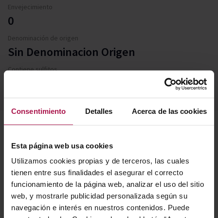
Envejecimiento
0
Denominación de origen
Sin Denominacion Origen
Contiene sulfitos
No
Consentimiento
Detalles
Acerca de las cookies
Descripción
Esta página web usa cookies
Utilizamos cookies propias y de terceros, las cuales
tienen entre sus finalidades el asegurar el correcto
Elaborado exclusivamente a partir de grano 100%,
funcionamiento de la página web, analizar el uso del sitio
Vladivar Vodka se somete a un proceso de triple
web, y mostrarle publicidad personalizada según su
destilación y filtrado con carbón, lo que le confiere una
navegación e interés en nuestros contenidos. Puede
pureza excepcional y un sabor notablemente suave.