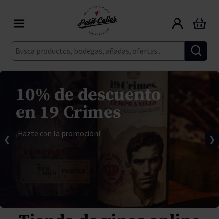
Ir al contenido
Carrito
Buscar
10% de descuento
en 19 Crimes
¡Hazte con la promoción!
❮
❯