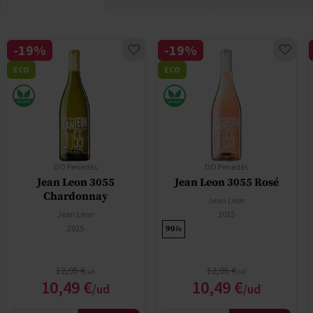
-19%
-19%
ECO
ECO
DO Penedès
DO Penedès
Jean Leon 3055
Jean Leon 3055 Rosé
Chardonnay
Jean Leon
Jean Leon
2025
2025
90
Pe
Precio normal
Precio normal
12,95 €
12,95 €
Precio especial
Precio especial
10,49 €
10,49 €