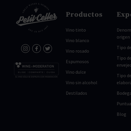
Productos
Exp
Vino tinto
Denomi
origen
Vino blanco
Tipo de
Vino rosado
Tipo d
Espumosos
enveje
Vino dulce
Tipo d
Vino sin alcohol
elabor
Destilados
Bodeg
Puntua
Blog