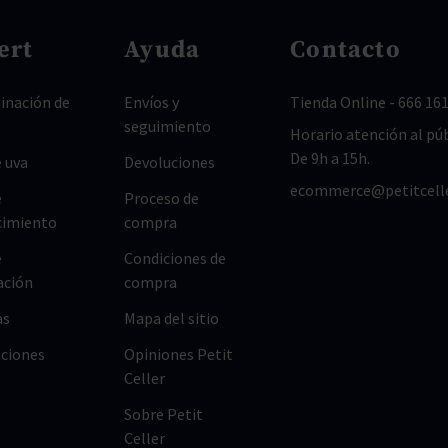
ert
Ayuda
Contacto
nación de
Envíos y
Tienda Online
-
666 161
seguimiento
Horario atención al púb
De 9h a 15h.
 uva
Devoluciones
ecommerce@petitcell
e
Proceso de
cimiento
compra
e
Condiciones de
ación
compra
as
Mapa del sitio
ciones
Opiniones Petit
Celler
Sobre Petit
Celler