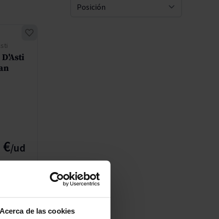
Pascal Jolivet
Ordenar 
Vega Sicilia
sti
D'Asti
ian
 €
IR
Acerca de las cookies