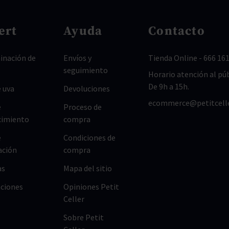
ert
Ayuda
Contacto
nación de
Envíos y
Tienda Online
-
666 161
seguimiento
Horario atención al púb
De 9h a 15h.
 uva
Devoluciones
ecommerce@petitcell
e
Proceso de
cimiento
compra
e
Condiciones de
ación
compra
as
Mapa del sitio
ciones
Opiniones Petit
Celler
Sobre Petit