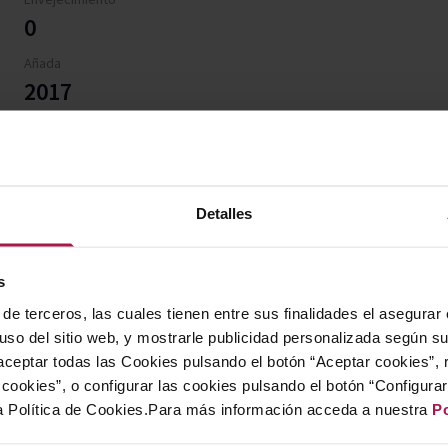
0
Añada
2017
Denominación de origen
AOC Savoie
Contiene sulfitos
Si
Detalles
Temperatura de servicio
Entre 10 y 12º
s
de terceros, las cuales tienen entre sus finalidades el asegurar
 uso del sitio web, y mostrarle publicidad personalizada según s
ceptar todas las Cookies pulsando el botón “Aceptar cookies”, 
cookies”, o configurar las cookies pulsando el botón “Configura
a Política de Cookies.Para más información acceda a nuestra
Po
Domaine Curtet Altesse expresa con absolut