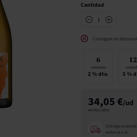
Cantidad
don
ndy
French Bloom
Pago del Cielo
entials
Valduero
Consigue un descuent
6
12
unidades
unidad
2
% dto.
3
% d
34,05 €
/ud
IVA INCLUÍDO
Entrega estimad
entre el
y el