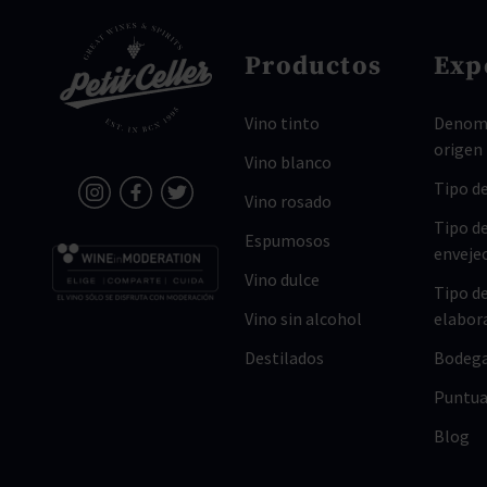
Productos
Exp
Vino tinto
Denomi
origen
Vino blanco
Tipo de
Vino rosado
Tipo d
Espumosos
enveje
Vino dulce
Tipo d
Vino sin alcohol
elabor
Destilados
Bodeg
Puntua
Blog