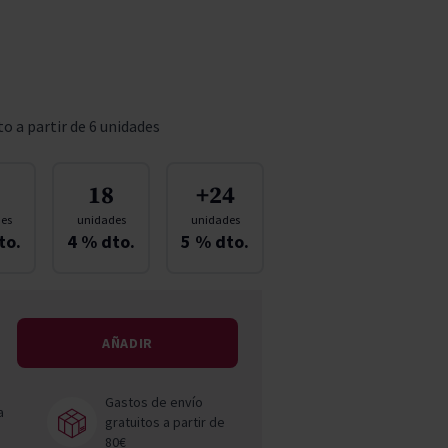
Pascal Jolivet
Vega Sicilia
o a partir de 6 unidades
18
+24
es
unidades
unidades
to.
4
% dto.
5
% dto.
AÑADIR
Gastos de envío
a
gratuitos a partir de
80€