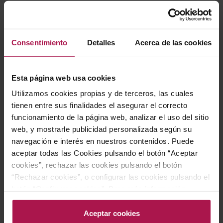
Consentimiento
Detalles
Acerca de las cookies
Esta página web usa cookies
Utilizamos cookies propias y de terceros, las cuales
AOC Clos de Vougeot - Borgoña
AOC Clos de Vougeot - Borgoña
tienen entre sus finalidades el asegurar el correcto
Chateau De La Tour Clos
Chateau De La Tour Clos
funcionamiento de la página web, analizar el uso del sitio
Vougeot Grand Cru
Vougeot Grand Cru
web, y mostrarle publicidad personalizada según su
Château de la Tour
Château de la Tour
navegación e interés en nuestros contenidos. Puede
2019
2018
94
94
94
92
aceptar todas las Cookies pulsando el botón “Aceptar
Pa
De
Pa
Vi
cookies”, rechazar las cookies pulsando el botón
400,00 €
423,90 €
“Rechazar cookies”, o configurar las cookies pulsando el
botón “Configurar cookies”. Para más información
acceda a nuestra Política de Cookies.Para más
AÑADIR
AÑADIR
información acceda a nuestra
Política de Cookies
.
Aceptar cookies