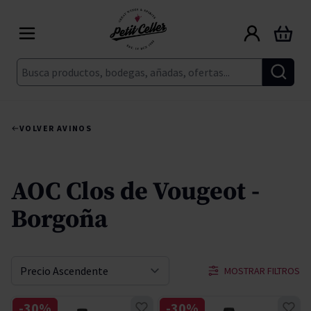
Ir al contenido
Carrito
Buscar
VOLVER A
VINOS
AOC Clos de Vougeot -
Borgoña
MOSTRAR FILTROS
Ordenar por
-30%
-30%