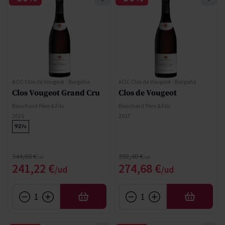
AOC Clos de Vougeot - Borgoña
AOC Clos de Vougeot - Borgoña
Clos Vougeot Grand Cru
Clos de Vougeot
Bouchard Père & Fils
Bouchard Père & Fils
2015
2017
92
Pa
Precio normal
Precio normal
344,60 €
392,40 €
Precio especial
Precio especial
241,22 €
274,68 €
AÑADIR
AÑADIR