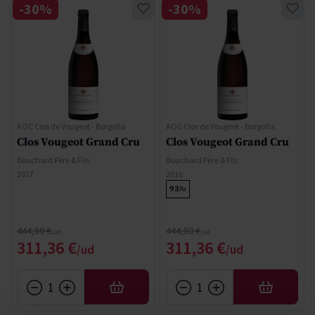
-30%
-30%
AOC Clos de Vougeot - Borgoña
AOC Clos de Vougeot - Borgoña
Clos Vougeot Grand Cru
Clos Vougeot Grand Cru
Bouchard Père & Fils
Bouchard Père & Fils
2017
2016
93
Pa
Precio normal
Precio normal
444,80 €
444,80 €
Precio especial
Precio especial
311,36 €
311,36 €
AÑADIR
AÑADIR