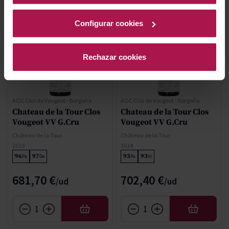
Configurar cookies
Rechazar cookies
AOC Clos de Vougeot - Borgoña
AOC Clos de Vougeot - Borgoña
Chateau de la Tour Clos
Chateau de la Tour Clos
Vougeot VV G.Cru
Vougeot VV G.Cru
Château de la Tour
Château de la Tour
2019
2014
96
97
93
93
Pa
De
Pa
Vi
681,70 €
702,40 €
AÑADIR
AÑADIR