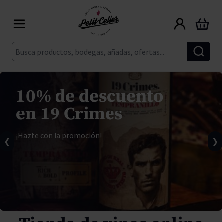
Ir al contenido
Carrito
Buscar
10% de descuento
en 19 Crimes
¡Hazte con la promoción!
❮
❯