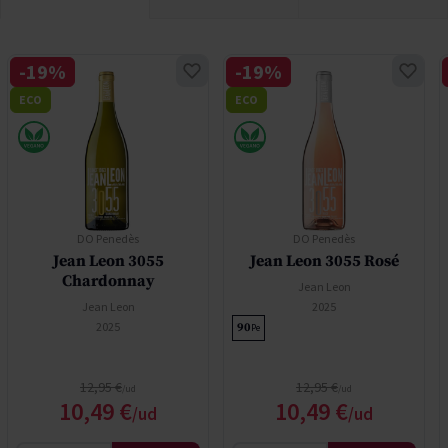
-19%
-19%
ECO
ECO
DO Penedès
DO Penedès
Jean Leon 3055
Jean Leon 3055 Rosé
Chardonnay
Jean Leon
Jean Leon
2025
2025
90
Pe
Precio normal
Precio normal
12,95 €
12,95 €
Precio especial
Precio especial
10,49 €
10,49 €