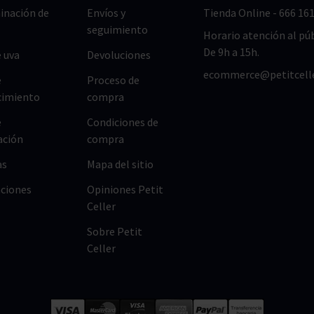
nación de
Envíos y
Tienda Online
-
666 161
seguimiento
Horario atención al púb
De 9h a 15h.
 uva
Devoluciones
ecommerce@petitcell
e
Proceso de
cimiento
compra
e
Condiciones de
ación
compra
as
Mapa del sitio
ciones
Opiniones Petit
Celler
Sobre Petit
Celler