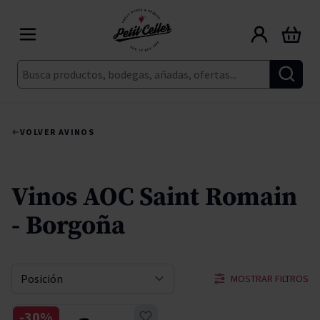
Ir al contenido
Carrito
Buscar
VOLVER A
VINOS
Vinos AOC Saint Romain
- Borgoña
MOSTRAR FILTROS
Ordenar por
-30%