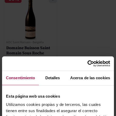
AOC Saint Romain - Borgoña
Domaine Buisson Saint
Romain Sous Roche
Domaine Henri & Gilles Buisson
2020
Consentimiento
Detalles
Acerca de las cookies
Precio normal
64,35 €
Precio especial
45,05 €
Esta página web usa cookies
AÑADIR
Utilizamos cookies propias y de terceros, las cuales
tienen entre sus finalidades el asegurar el correcto