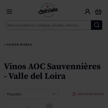
Ir al contenido
Carrito
Buscar
VOLVER A
VINOS
Vinos AOC Sauvennières
- Valle del Loira
MOSTRAR FILTROS
Ordenar por