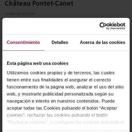
Château Pontet-Canet
Grado alcohólico
13.5
Envejecimiento
Crianza
Consentimiento
Detalles
Acerca de las cookies
Puntuaciones y Premios
Parker: 93, James Suckling: 99,
Esta página web usa cookies
Decanter: 97, Wine Enthusiast: 98
Utilizamos cookies propias y de terceros, las cuales
Añada
tienen entre sus finalidades el asegurar el correcto
2019
funcionamiento de la página web, analizar el uso del sitio
web, y mostrarle publicidad personalizada según su
Denominación de origen
navegación e interés en nuestros contenidos. Puede
AOC Pauillac - Burdeos
aceptar todas las Cookies pulsando el botón “Aceptar
cookies”, rechazar las cookies pulsando el botón
Contiene sulfitos
“Rechazar cookies”, o configurar las cookies pulsando el
Si
botón “Configurar cookies”. Para más información