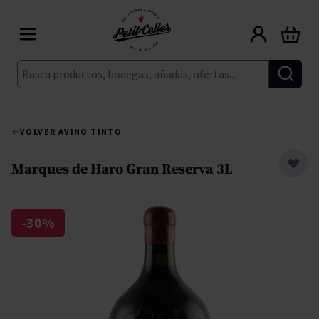
Ir al contenido
Carrito
Buscar
VOLVER A
VINO TINTO
Marques de Haro Gran Reserva 3L
-30%