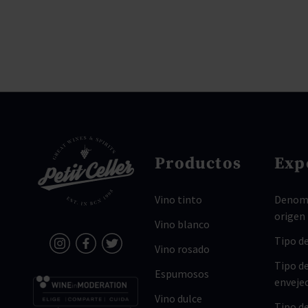
Productos
Exp
Vino tinto
Denomi
origen
Vino blanco
Tipo de
Vino rosado
Tipo d
Espumosos
enveje
Vino dulce
Tipo d