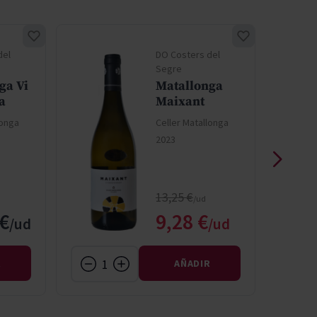
del
DO Costers del
Segre
ga Vi
Matallonga
a
Maixant
longa
Celler Matallonga
2023
Precio normal
13,25 €
Precio especial
 €
9,28 €
R
AÑADIR