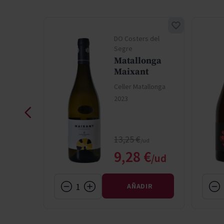
 del
DO Costers del
Segre
nga Vi
Matallonga
ya
Maixant
llonga
Celler Matallonga
2023
Precio normal
13,25 €
Precio especial
 €
9,28 €
IR
AÑADIR