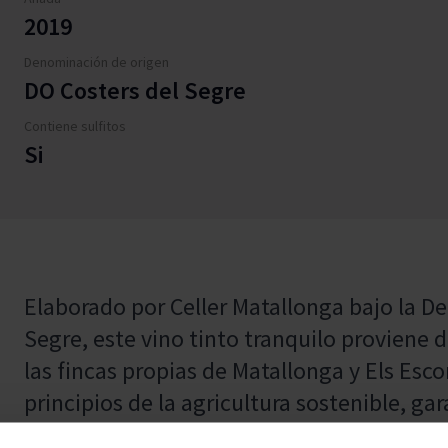
2019
Denominación de origen
DO Costers del Segre
Contiene sulfitos
Si
Elaborado por Celler Matallonga bajo la D
Segre, este vino tinto tranquilo proviene 
las fincas propias de Matallonga y Els Esco
principios de la agricultura sostenible, g
y un carácter auténtico que refleja el ento