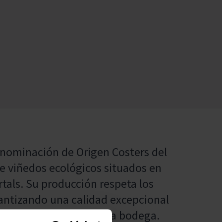
enominación de Origen Costers del
de viñedos ecológicos situados en
rtals. Su producción respeta los
arantizando una calidad excepcional
rno y la dedicación de la bodega.