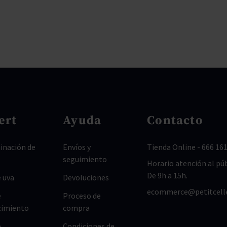
ert
Ayuda
Contacto
nación de
Envíos y
Tienda Online
-
666 161
seguimiento
Horario atención al púb
De 9h a 15h.
 uva
Devoluciones
ecommerce@petitcell
e
Proceso de
cimiento
compra
e
Condiciones de