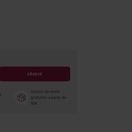
Pascal Jolivet
Vega Sicilia
AÑADIR
Gastos de envío
a
gratuitos a partir de
80€