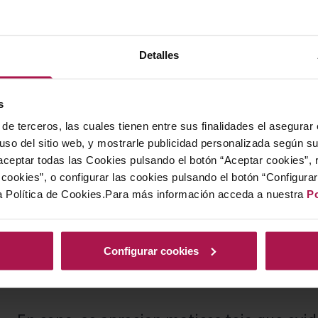
Detalles
Cal Banya y Cal Ventosa de Fulleda son lo
vitivinícola auténtico que comenzó oficia
s
aunque su gestación venía de tiempo atrás
de terceros, las cuales tienen entre sus finalidades el asegurar
respuesta al abandono del territorio y al 
 uso del sitio web, y mostrarle publicidad personalizada según s
generaciones anteriores, evitando que el e
ceptar todas las Cookies pulsando el botón “Aceptar cookies”, 
Además, la necesidad de valorar adecuadam
cookies”, o configurar las cookies pulsando el botón “Configura
a Política de Cookies.Para más información acceda a nuestra
Po
por el mundo del vino motivaron a sus cre
forma de vida. Este tipo de proyectos, pe
desarrollan gracias a la ilusión y el comp
Configurar cookies