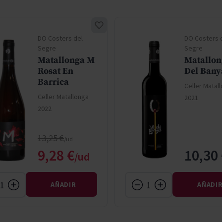
DO Costers del
DO Costers 
Segre
Segre
Matallonga M
Matallon
Rosat En
Del Bany
Barrica
Celler Matal
Celler Matallonga
2021
2022
Precio normal
13,25 €
Precio especial
9,28 €
10,30
AÑADIR
AÑADI