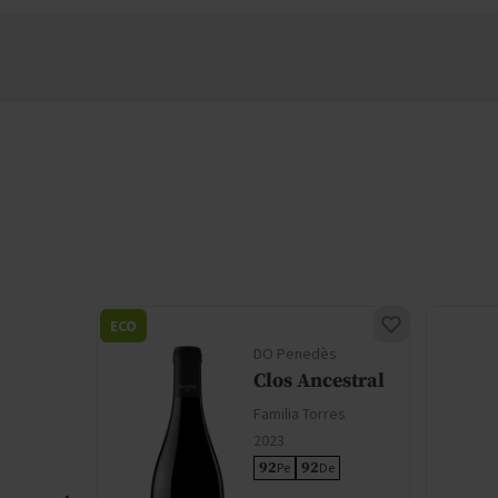
ECO
nacion
DO Penedès
Clos Ancestral
Familia Torres
res
2023
92
92
Pe
De