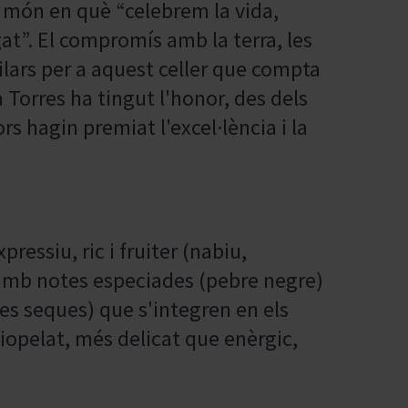
un món en què “celebrem la vida,
at”. El compromís amb la terra, les
pilars per a aquest celler que compta
 Torres ha tingut l'honor, des dels
rs hagin premiat l'excel·lència i la
ressiu, ric i fruiter (nabiu,
 amb notes especiades (pebre negre)
unes seques) que s'integren en els
ciopelat, més delicat que enèrgic,