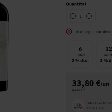
Quantitat
don
French Bloom
Pago del Cielo
entials
Valduero
Aconsegueix un desco
6
12
unitats
unita
2
% dto.
3
% d
33,80 €
/un
IVA INCLÒS
Entrega estimad
entre el
y el