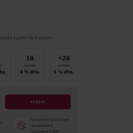
Pascal Jolivet
Vega Sicilia
mpte a partir de 6 unitats
18
+24
ts
unitats
unitats
to.
4
% dto.
5
% dto.
AFEGIR
Enviament gratuït per
a
a comandes
superiors a 80€