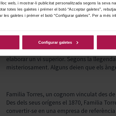
 lloc web, i mostrar-li publicitat personalitzada segons la seva na
tar totes les galetes i prémer el botó “Acceptar galetes”, rebutja
ar les galetes i prémer el botó “Configurar galetes”. Per a més in
L'any 1770, monjos benedictins es van instal
inhòspit lluny del monestir, conegut pel se
condicions. Allà s'hi enviava els frares des
Configurar galetes
com a penitència, però aviat van descobrir
elaborar un vi superior. Segons la llegend
misteriosament. Alguns deien que els àngel
Familia Torres, un cognom vinculat des de 
Des dels seus orígens el 1870, Familia Torre
convertir-se en una empresa de referència e