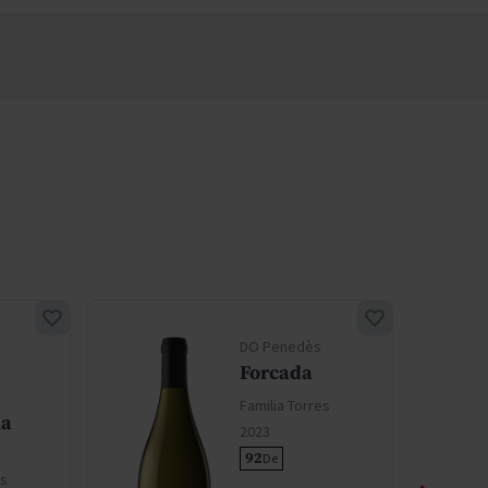
DO Penedès
Forcada
Familia Torres
na
2023
92
De
es