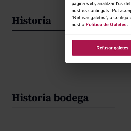
pàgina web, analitzar l'ús del
nostres continguts. Pot accep
Historia
“Refusar galetes”, o configur
nostra
Política de Galetes
.
Refusar galetes
Historia bodega