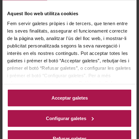
Aquest lloc web utilitza cookies
Ideal per acompanyar crustacis i mariscs, marida molt
Fem servir galetes pròpies i de tercers, que tenen entre
bé amb peixos a la graella i oliosos, com les sardines, i
les seves finalitats, assegurar el funcionament correcte
algunes aus. Servir a 8-10 ºC.
de la pàgina web, analitzar l'ús del lloc web, i mostrar-li
publicitat personalitzada segons la seva navegació i
interès en els nostres continguts. Pot acceptar totes les
Historia
galetes i prémer el botó “Acceptar galetes”, rebutjar-les i
prémer el botó “Refusar galetes”, o configurar les galetes
i prémer el botó “Configurar galetes”. Per a més
informació, accedeixi a la nostra
Política de Galetes
.
Els millors vins s'obtenen escoltant la natura. Aquesta
és la raó per la qual fa més de quaranta anys es va
Acceptar galetes
escollir l'entorn privilegiat de Fransola, finca històrica
situada en una de les terres més altes del Penedès. Les
Configurar galetes
seves nits fredes i els seus dies temperats
proporcionen un excel·lent clima per al cultiu de la vinya,
regalant els millors raïms de sauvignon blanc amb què
Refusar galetes