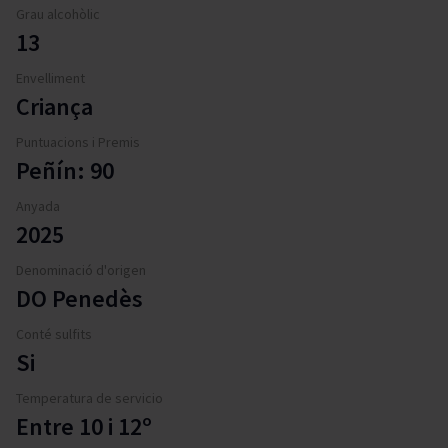
Grau alcohòlic
13
Envelliment
Criança
Puntuacions i Premis
Peñín: 90
Anyada
2025
Denominació d'origen
DO Penedès
Conté sulfits
Si
Temperatura de servicio
Entre 10 i 12º