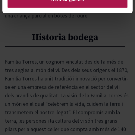
s'elabora aquest vi elegant i equilibrat, enriquit amb
una criança parcial en bótes de roure.
Historia bodega
Familia Torres, un cognom vinculat des de fa més de
tres segles al món del vi. Des dels seus orígens el 1870,
Familia Torres ha unit tradició i innovació per convertir-
se en una empresa de referència en el sector del vi i
dels brandis de qualitat. La visió de la Familia Torres és
un món en el qual “celebrem la vida, cuidem la terra i
transmetem el nostre llegat”. El compromís amb la
terra, les persones i la cultura del vi són tres grans
pilars per a aquest celler que compta amb més de 140