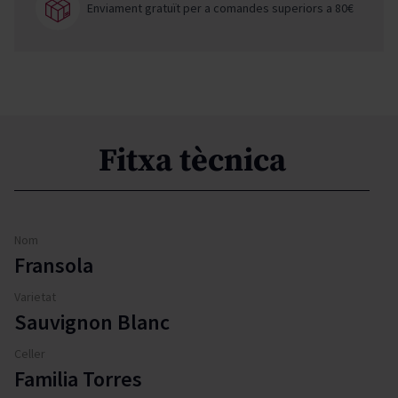
Enviament gratuït per a comandes superiors a 80€
Fitxa tècnica
Nom
Fransola
Varietat
Sauvignon Blanc
Celler
Familia Torres