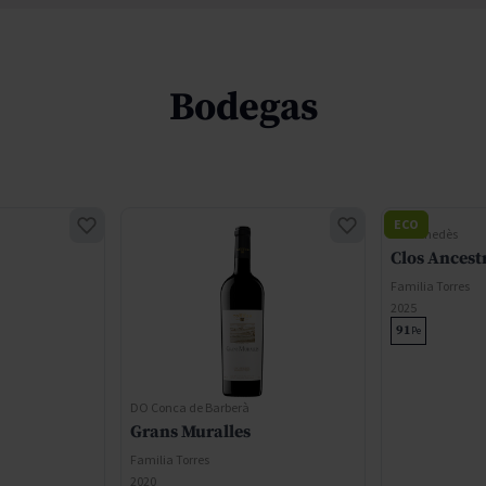
Bodegas
ECO
DO Penedès
Clos Ancest
Familia Torres
2025
91
Pe
DO Conca de Barberà
Grans Muralles
Familia Torres
2020