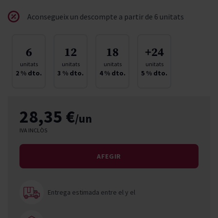
Aconsegueix un descompte a partir de 6 unitats
6
12
18
+24
unitats
unitats
unitats
unitats
2
% dto.
3
% dto.
4
% dto.
5
% dto.
28,35 €
/un
IVA INCLÒS
AFEGIR
Entrega estimada entre el
y el