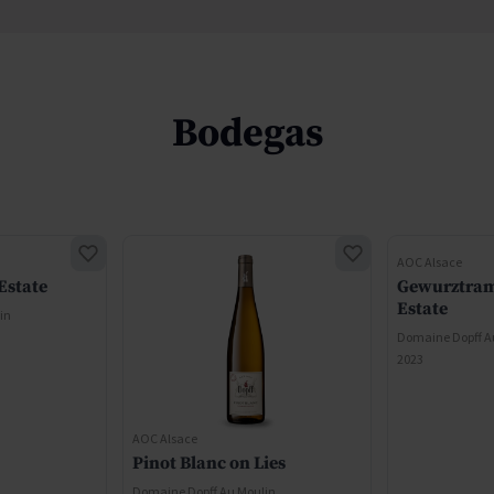
Bodegas
AOC Alsace
Estate
Gewurztram
Estate
in
Domaine Dopff A
2023
AOC Alsace
Pinot Blanc on Lies
Domaine Dopff Au Moulin