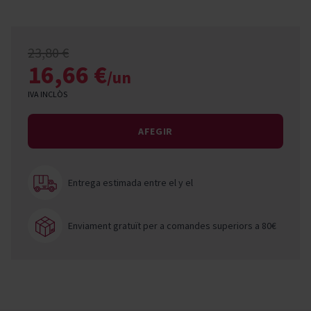
23,80 €
16,66 €
/un
IVA INCLÒS
AFEGIR
Entrega estimada entre el
y el
Enviament gratuït per a comandes superiors a 80€