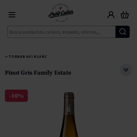
Skip to Content
Cart
Cerca
TORNAR A
VI BLANC
Pinot Gris Family Estate
-30%