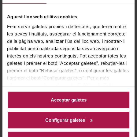
aromática, que combina notas de frutas maduras
como pera y manzana con delicados toques florales y
Aquest lloc web utilitza cookies
un sutil matiz mineral. En boca, es equilibrado y fresco,
Fem servir galetes pròpies i de tercers, que tenen entre
con una acidez bien integrada y un final largo y
les seves finalitats, assegurar el funcionament correcte
armonioso. Ideal para acompañar mariscos, pescados y
de la pàgina web, analitzar l'ús del lloc web, i mostrar-li
platos de cocina asiática.
publicitat personalitzada segons la seva navegació i
interès en els nostres continguts. Pot acceptar totes les
galetes i prémer el botó “Acceptar galetes”, rebutjar-les i
Historia bodega
prémer el botó “Refusar galetes”, o configurar les galetes
i prémer el botó “Configurar galetes”. Per a més
informació, accedeixi a la nostra
Política de Galetes
.
Desde el principio, la familia Dopff estuvo ansiosa por
Acceptar galetes
promover y desarrollar Family Estate. Con el tiempo,
con 70 hectáreas de viñedo propio, se convirtió en el
más importante dentro de la región de Grand Cru de
Configurar galetes
Alsacia. Primero centrado esencialmente alrededor de