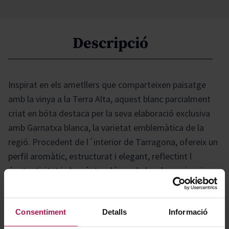
Descripció
Inspirat en els ametllers que comparteixen paisatge
amb la vinya a la Terra Alta, aquest blanc parcialment
criat en bóta destaca per la seva elaboració exclusiva
amb Garnatxa blanca, la varietat emblemàtica de la
regió. Procedent de l´interior de Tarragona, ofereix un
perfil aromàtic, estructurat i elegant, reflectint l
´autenticitat i el caràcter d´una de les denominacions
d´origen més singulars de Catalunya.
Consentiment
Detalls
Informació
Gastronomía