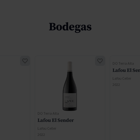
Bodegas
DO Terra Alta
Lafou El S
Lafou Celler
2022
DO Terra Alta
Lafou El Sender
Lafou Celler
2022