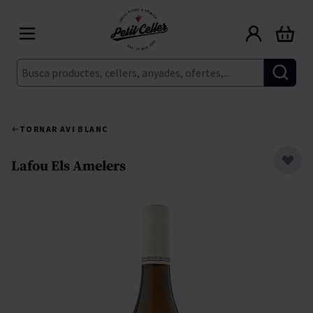
Skip to Content
Cart
Cerca
TORNAR A
VI BLANC
Lafou Els Amelers