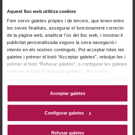
Aquest lloc web utilitza cookies
Ideal per acompanyar arrossos mariners, pop a la brasa
Fem servir galetes pròpies i de tercers, que tenen entre
o truita de carbassó, aquest blanc realça la frescor i els
les seves finalitats, assegurar el funcionament correcte
de la pàgina web, analitzar l'ús del lloc web, i mostrar-li
matisos de cada plat, convertint-se en una excel·lent
publicitat personalitzada segons la seva navegació i
elecció per als que busquen harmonia i versatilitat a
interès en els nostres continguts. Pot acceptar totes les
taula.
galetes i prémer el botó “Acceptar galetes”, rebutjar-les i
prémer el botó “Refusar galetes”, o configurar les galetes
i prémer el botó “Configurar galetes”. Per a més
Historia bodega
informació, accedeixi a la nostra
Política de Galetes
.
Acceptar galetes
LaFou és un petit celler fundat el 2007 per Ramón
Roqueta Segalés a Batea, Tarragona, al cor de la D.O.
Configurar galetes
Terra Alta, a escassos quilòmetres de la frontera amb
Aragó. El seu nom, inspirat en el terme “Fou” —que fa
Refusar galetes
referència a les gorges i barrancs per on discorren els