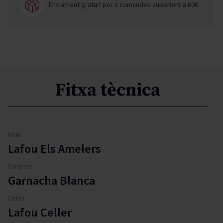
Enviament gratuït per a comandes superiors a 80€
Fitxa tècnica
Nom
Lafou Els Amelers
Varietat
Garnacha Blanca
Celler
Lafou Celler