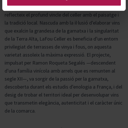
cursos fluvials tan característics de la regió—,
reflecteix el profund vincle del celler amb el paisatge i
la tradició local. Nascuda amb la il·lusió d'elaborar vins
que exalcin la grandesa de la garnatxa i la singularitat
de la Terra Alta, LaFou Celler es beneficia d'un entorn
privilegiat de terrasses de vinya i fous, on aquesta
varietat assoleix la màxima expressió. El projecte,
impulsat per Ramon Roqueta Segalés —descendent
d'una família vinícola amb arrels que es remunten al
segle XII—, va sorgir de la passió per la garnatxa,
descoberta durant els estudis d'enologia a França, i del
desig de trobar el territori ideal per desenvolupar vins
que transmetin elegància, autenticitat i el caràcter únic
de la comarca.