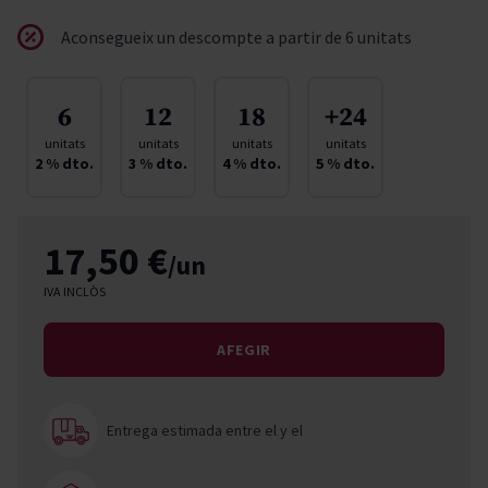
Aconsegueix un descompte a partir de 6 unitats
6
12
18
+24
unitats
unitats
unitats
unitats
2
% dto.
3
% dto.
4
% dto.
5
% dto.
17,50 €
/un
IVA INCLÒS
AFEGIR
Entrega estimada entre el
y el