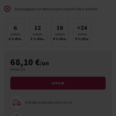
Aconsegueix un descompte a partir de 6 unitats
6
12
18
+24
unitats
unitats
unitats
unitats
2
% dto.
3
% dto.
4
% dto.
5
% dto.
68,10 €
/un
IVA INCLÒS
AFEGIR
Entrega estimada entre el
y el