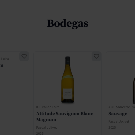
Bodegas
 Loira
um
IGP Val de Loire
AOC Sancerre - Va
Attitude Sauvignon Blanc
Sauvage
Magnum
Pascal Jolivet
Pascal Jolivet
2025
2025