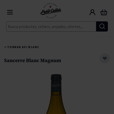
Skip to Content
Cart
Cerca
TORNAR A
VI BLANC
Sancerre Blanc Magnum