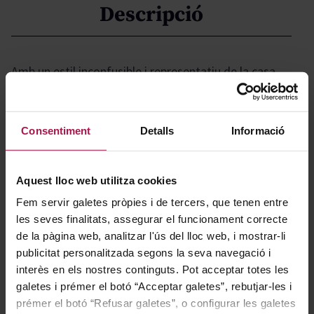
Descripció
Amb un estil inconfusible i representatiu de la casa,
aquesta proposta es distingeix per la seva elegància i
delicadesa, mostrant un caràcter femení i refinat. El
seu equilibri perfecte entre frescor i suavitat la
Consentiment
Detalls
Informació
converteix en una opció ideal per a qui busca
sofisticació i harmonia a cada copa.
Aquest lloc web utilitza cookies
Fem servir galetes pròpies i de tercers, que tenen entre
Gastronomía
les seves finalitats, assegurar el funcionament correcte
de la pàgina web, analitzar l'ús del lloc web, i mostrar-li
publicitat personalitzada segons la seva navegació i
interès en els nostres continguts. Pot acceptar totes les
Perfecte per gaudir com a aperitiu, aquest vi armonitza
galetes i prémer el botó “Acceptar galetes”, rebutjar-les i
especialment bé amb marisc, així com amb peixos tant
prémer el botó “Refusar galetes”, o configurar les galetes