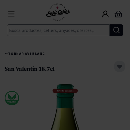
Skip to Content
Cart
Cerca
TORNAR A
VI BLANC
San Valentín 18.7cl