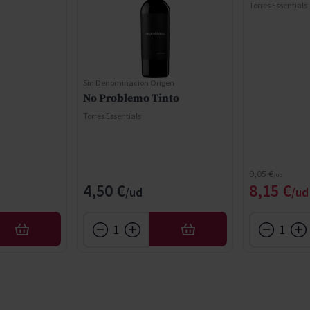
Torres Essentials
Sin Denominacion Origen
No Problemo Tinto
Torres Essentials
Regular Price
9,05 €
Special 
4,50 €
8,15 €
AFEGIR
AFEGIR