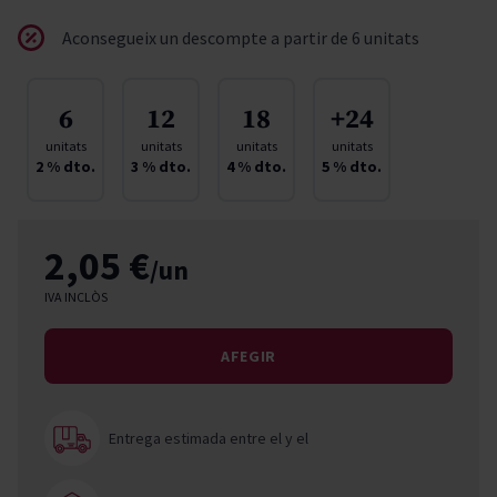
Aconsegueix un descompte a partir de 6 unitats
6
12
18
+24
unitats
unitats
unitats
unitats
2
% dto.
3
% dto.
4
% dto.
5
% dto.
2,05 €
/un
IVA INCLÒS
AFEGIR
Entrega estimada entre el
y el