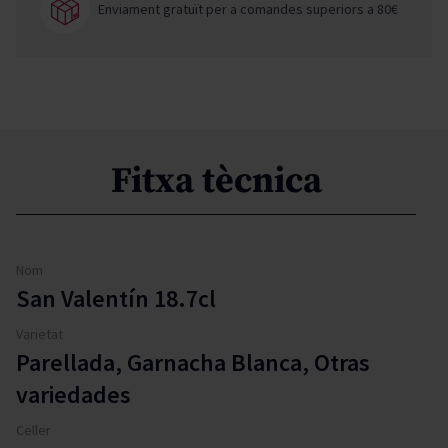
Enviament gratuït per a comandes superiors a 80€
Fitxa tècnica
Nom
San Valentín 18.7cl
Varietat
Parellada, Garnacha Blanca, Otras
variedades
Celler