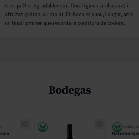
Groc pàl·lid. Agradablement floral (ginesta silvestre) i
afruitat (plàtan, xirimoia). En boca és suau, lleuger, amb
un final llaminer que recorda la confitura de codony.
Bodegas
gen
Sin Denominacio
anco
Natureo Spa