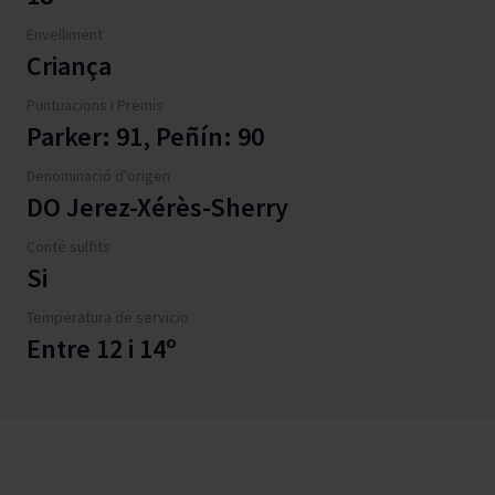
Envelliment
Criança
Puntuacions i Premis
Parker: 91, Peñín: 90
Denominació d'origen
DO Jerez-Xérès-Sherry
Conté sulfits
Si
Temperatura de servicio
Entre 12 i 14º