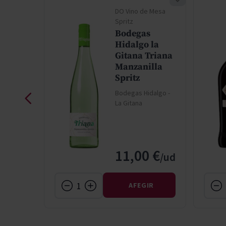
la-
DO Vino de Mesa
e
Spritz
Bodegas
 la
Hidalgo la
Gitana Triana
lla
Manzanilla
Spritz
a
Bodegas Hidalgo -
dalgo -
La Gitana
e
 €
11,00 €
IR
AFEGIR