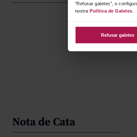
“Refusar galetes”, o configur
nostra
Política de Galetes
.
Refusar galetes
Nota de Cata