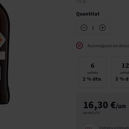
75 cl
don
French Bloom
Pago del Cielo
Quantitat
entials
Valduero
Aconsegueix un desco
6
12
unitats
unita
2
% dto.
3
% d
16,30 €
/un
IVA INCLÒS
Entrega estimad