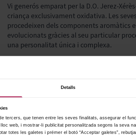
Vi generós emparat per la D.O. Jerez-Xérè
criança exclusivament oxidativa. Les seve
procedeixen dels components aromàtics e
evolucionats gràcies al seu particular proc
una personalitat única i complexa.
A més de maridar a la perfecció amb aperi
ideal per a carns vermelles, plats de caça 
Detalls
l'opció perfecta per obrir la gana i realçar
gastronòmica.
kies
de tercers, que tenen entre les seves finalitats, assegurar el fu
 lloc web, i mostrar-li publicitat personalitzada segons la seva na
tar totes les galetes i prémer el botó “Acceptar galetes”, rebutja