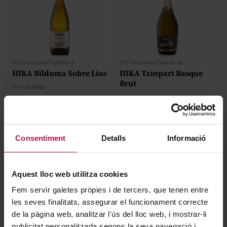
DO Getariako Txakolina
DO Getariako Txakolina
HIKA Bilduma Sobre Lias
HIKA Txinpart Basque
Brut
Hika Bodega
2020
Hika Bodega
2021
19,75 €
24,90 €
Consentiment
Detalls
Informació
AFEGIR
AFEGIR
Aquest lloc web utilitza cookies
Fem servir galetes pròpies i de tercers, que tenen entre
les seves finalitats, assegurar el funcionament correcte
de la pàgina web, analitzar l'ús del lloc web, i mostrar-li
publicitat personalitzada segons la seva navegació i