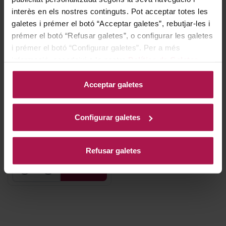
interès en els nostres continguts. Pot acceptar totes les
galetes i prémer el botó “Acceptar galetes”, rebutjar-les i
prémer el botó “Refusar galetes”, o configurar les galetes
i prémer el botó “Configurar galetes”. Per a més
informació, accedeixi a la nostra
Política de Galetes
.
DO Getariako Txakolina
HIKA B119
Acceptar galetes
Hika Bodega
2019
92
91
Pe
Ja
Configurar galetes
35,30 €
Refusar galetes
AFEGIR