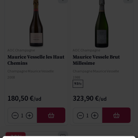
AOC Champagne
AOC Champagne
Maurice Vesselle les Haut
Maurice Vessele Brut
Chemins
Millesime
Champagne Maurice Vesselle
Champagne Maurice Vesselle
2008
1988
93
Pa
180,50 €
323,90 €
AFEGIR
AFEGIR
-30%