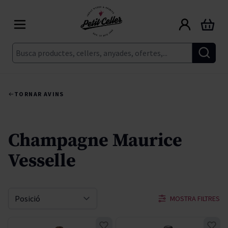
Skip to Content
Cart
Cerca
TORNAR A
VINS
Champagne Maurice
Vesselle
MOSTRA FILTRES
Sort By