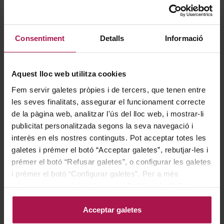
Consentiment
Detalls
Informació
Aquest lloc web utilitza cookies
AOC Champagne
Fem servir galetes pròpies i de tercers, que tenen entre
Maurice Vesselle Grand
les seves finalitats, assegurar el funcionament correcte
Cru Brut Rosé
de la pàgina web, analitzar l'ús del lloc web, i mostrar-li
Champagne Maurice Vesselle
publicitat personalitzada segons la seva navegació i
91
Pa
interès en els nostres continguts. Pot acceptar totes les
galetes i prémer el botó “Acceptar galetes”, rebutjar-les i
Regular Price
81,00 €
prémer el botó “Refusar galetes”, o configurar les galetes
Special Price
56,70 €
i prémer el botó “Configurar galetes”. Per a més
informació, accedeixi a la nostra
Política de Galetes
.
AFEGIR
Acceptar galetes