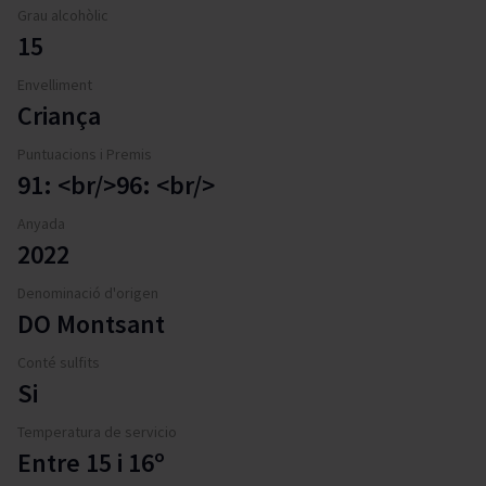
Grau alcohòlic
15
Envelliment
Criança
Puntuacions i Premis
91: <br/>96: <br/>
Anyada
2022
Denominació d'origen
DO Montsant
Conté sulfits
Si
Temperatura de servicio
Entre 15 i 16º