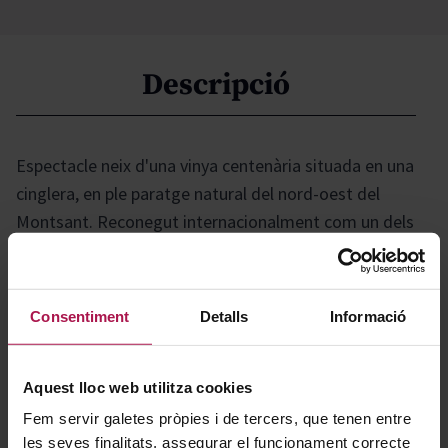
Descripció
Espectacle neix d'una vinya centenària situada en una
cinglera, en ple paratge natural del nord-oest del
Montsant. Reconegut internacionalment com un dels
grans vins de Garnatxa, destaca per la seva
extraordinària delicadesa i complexitat, reflectint
fidelment el caràcter únic del seu terrer. Un vi exclusiu
Consentiment
Detalls
Informació
que representa un autèntic luxe per als amants de la
varietat.
Aquest lloc web utilitza cookies
Fem servir galetes pròpies i de tercers, que tenen entre
Gastronomía
les seves finalitats, assegurar el funcionament correcte