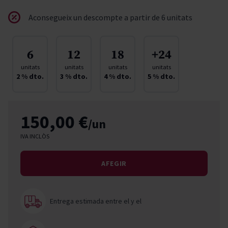
Aconsegueix un descompte a partir de 6 unitats
6
12
18
+24
unitats
unitats
unitats
unitats
2
% dto.
3
% dto.
4
% dto.
5
% dto.
150,00 €
/un
IVA INCLÒS
AFEGIR
Entrega estimada entre el
y el