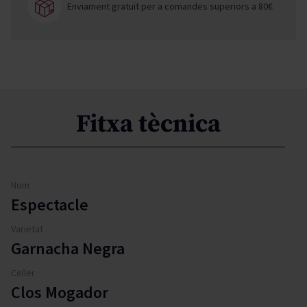
Enviament gratuït per a comandes superiors a 80€
Fitxa tècnica
Nom
Espectacle
Varietat
Garnacha Negra
Celler
Clos Mogador