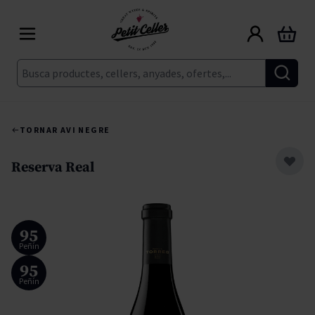
Skip to Content
Cart
Cerca
TORNAR A
VI NEGRE
Reserva Real
95
Peñín
95
Peñín