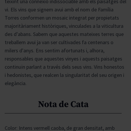
teixint una connexió indissociable amb els paisatges del
vi. Els vins que signem avui amb el nom de Família
Torres conformen un mosaic integrat per propietats
majoritàriament històriques, vinculades a la viticultura
des d'abans. Sabem que aquestes mateixes terres que
treballem avui ja van ser cultivades fa centenars o
milers d'anys. Ens sentim afortunats i, alhora,
responsables que aquestes vinyes i aquests paisatges
continuïn parlant a través dels seus vins. Vins honestos
i hedonistes, que realcen la singularitat del seu origen i
elegància.
Nota de Cata
Color: Intens vermell caoba, de gran densitat, amb