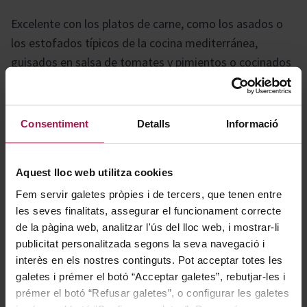
Excelente con los platos de carne, como los asados o
los estofados típicos de la cocina mediterránea,
guisados en salsa de tomates y pimientos o cocinados
con hierbas y especias aromáticas( tomillo, orégano,
romero, laurel y pimienta).
Consentiment
Detalls
Informació
Historia
Aquest lloc web utilitza cookies
Fem servir galetes pròpies i de tercers, que tenen entre
Reserva Real conmemora la histórica visita de la
les seves finalitats, assegurar el funcionament correcte
realeza a la bodega Familia Torres en 1995,
de la pàgina web, analitzar l'ús del lloc web, i mostrar-li
coincidiendo con el 125 aniversario de la casa.
publicitat personalitzada segons la seva navegació i
interès en els nostres continguts. Pot acceptar totes les
Elaborado exclusivamente a partir de las variedades
galetes i prémer el botó “Acceptar galetes”, rebutjar-les i
cabernet sauvignon, cabernet franc y merlot,
prémer el botó “Refusar galetes”, o configurar les galetes
seleccionadas de las mejores uvas del pequeño y