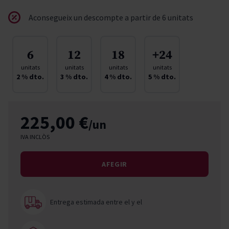
Aconsegueix un descompte a partir de 6 unitats
6
12
18
+24
unitats
unitats
unitats
unitats
2
% dto.
3
% dto.
4
% dto.
5
% dto.
225,00 €
/un
IVA INCLÒS
AFEGIR
Entrega estimada entre el
y el