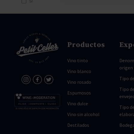
SI
Productos
Exp
Vino tinto
Denomi
origen
Vino blanco
Tipo de
Vino rosado
Tipo d
Espumosos
enveje
Vino dulce
Tipo d
Vino sin alcohol
elabor
Destilados
Bodeg