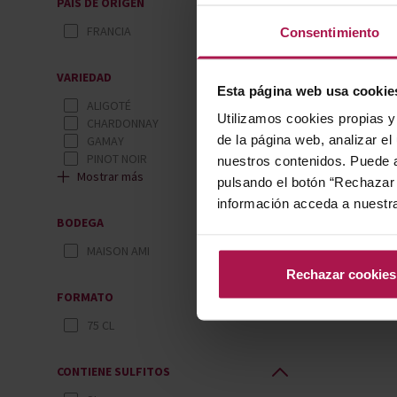
PAÍS DE ORIGEN
FRANCIA
Consentimiento
VARIEDAD
Esta página web usa cookie
ALIGOTÉ
Utilizamos cookies propias y 
CHARDONNAY
de la página web, analizar el
GAMAY
PINOT NOIR
nuestros contenidos. Puede a
Mostrar más
pulsando el botón “Rechazar 
información acceda a nuestr
BODEGA
MAISON AMI
Rechazar cookies
FORMATO
75 CL
CONTIENE SULFITOS