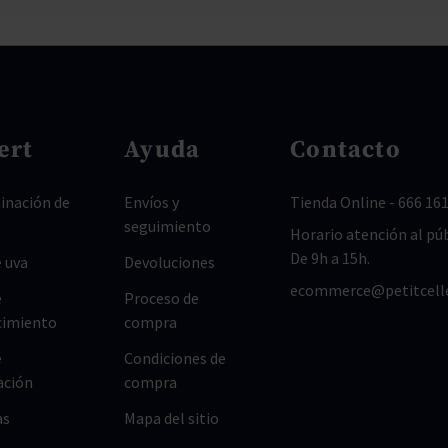
ert
Ayuda
Contacto
nación de
Envíos y
Tienda Online
-
666 161
seguimiento
Horario atención al púb
De 9h a 15h.
 uva
Devoluciones
ecommerce@petitcell
e
Proceso de
cimiento
compra
e
Condiciones de
ación
compra
as
Mapa del sitio