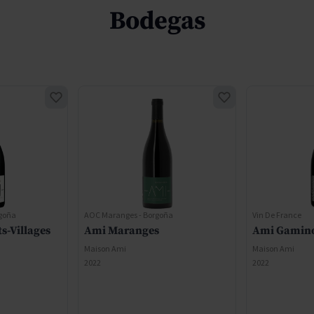
Bodegas
rgoña
AOC Maranges - Borgoña
Vin De France
s-Villages
Ami Maranges
Ami Gamin
Maison Ami
Maison Ami
2022
2022