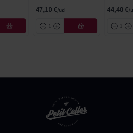
cial
47,10 €
44,40 €
AÑADIR
AÑADIR