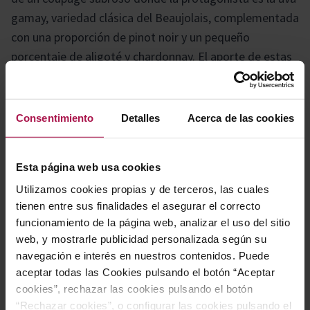
gamay, variedad clásica del Beaujolais, complementada
con una proporción de pinot noir y un pequeño
porcentaje de aligoté y chardonnay. El aporte de estas
uvas blancas realza la sensación de frescura y
jugosidad, dando como resultado un vino muy
accesible, de carácter amable y especialmente indicado
Consentimiento
Detalles
Acerca de las cookies
para quienes buscan tintos ligeros y revitalizantes
Esta página web usa cookies
Gastronomía
Utilizamos cookies propias y de terceros, las cuales
tienen entre sus finalidades el asegurar el correcto
funcionamiento de la página web, analizar el uso del sitio
Marida a la perfección con aperitivos, carnes blancas y
web, y mostrarle publicidad personalizada según su
navegación e interés en nuestros contenidos. Puede
rojas, así como embutidos.
aceptar todas las Cookies pulsando el botón “Aceptar
cookies”, rechazar las cookies pulsando el botón
Historia bodega
“Rechazar cookies”, o configurar las cookies pulsando el