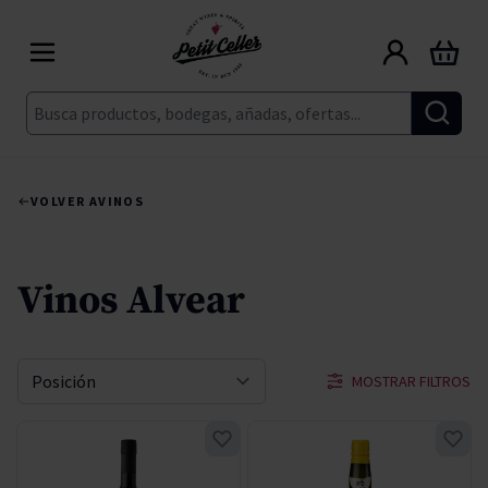
Ir al contenido
Carrito
Buscar
VOLVER A
VINOS
Vinos Alvear
MOSTRAR FILTROS
Ordenar por