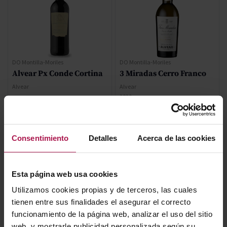
DO Montilla-Moriles
DO Montilla-Moriles
Alvear Px Conde Cortina
3 Miradas Cerro Franco
Alvear
Alvear
2020
93
Ja
10,90 €
25,48 €
Consentimiento
Detalles
Acerca de las cookies
AÑADIR
AÑADIR
Esta página web usa cookies
Utilizamos cookies propias y de terceros, las cuales
tienen entre sus finalidades el asegurar el correcto
funcionamiento de la página web, analizar el uso del sitio
web, y mostrarle publicidad personalizada según su