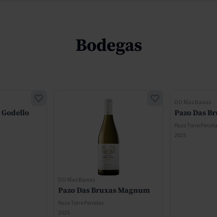
Bodegas
DO Rías Baixas
 Godello
Pazo Das Br
Pazo Torre Penel
2025
DO Rías Baixas
Pazo Das Bruxas Magnum
Pazo Torre Penelas
2025