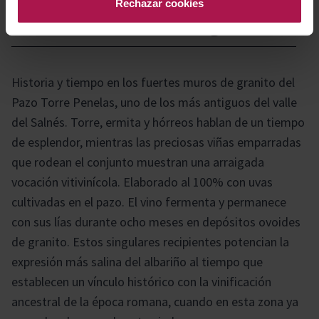
Rechazar cookies
Historia bodega
Historia y tiempo en los fuertes muros de granito del
Pazo Torre Penelas, uno de los más antiguos del valle
del Salnés. Torre, ermita y hórreos hablan de un tiempo
de esplendor, mientras las preciosas viñas emparradas
que rodean el conjunto muestran una arraigada
vocación vitivinícola. Elaborado al 100% con uvas
cultivadas en el pazo. El vino fermenta y permanece
con sus lías durante ocho meses en depósitos ovoides
de granito. Estos singulares recipientes potencian la
expresión más salina del albariño al tiempo que
establecen un vínculo histórico con la vinificación
ancestral de la época romana, cuando en esta zona ya