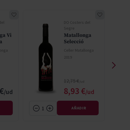
del
DO Costers del
Segre
ga Vi
Matallonga
a
Selecció
longa
Celler Matallonga
2019
Precio normal
12,75 €
Precio especial
 €
8,93 €
R
AÑADIR