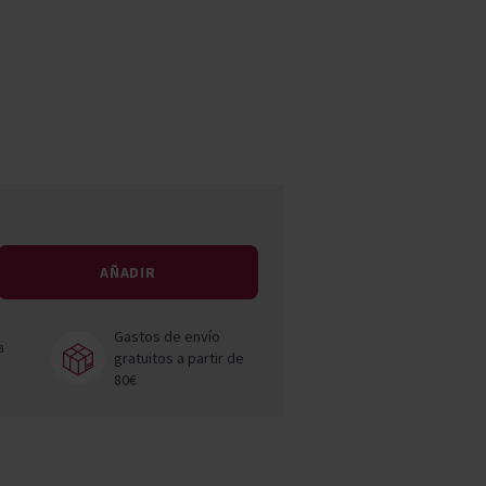
Pascal Jolivet
Vega Sicilia
AÑADIR
Gastos de envío
a
gratuitos a partir de
80€