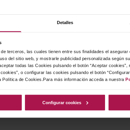
diferentes en la copa
Detalles
Cal Banya y Cal Ventosa de Fulleda son lo
s
vitivinícola auténtico que comenzó oficia
de terceros, las cuales tienen entre sus finalidades el asegurar
aunque su gestación venía de tiempo atrás
 uso del sitio web, y mostrarle publicidad personalizada según s
respuesta al abandono del territorio y al 
ceptar todas las Cookies pulsando el botón “Aceptar cookies”, 
generaciones anteriores, evitando que el e
cookies”, o configurar las cookies pulsando el botón “Configura
a Política de Cookies.Para más información acceda a nuestra
Po
Además, la necesidad de valorar adecuadam
por el mundo del vino motivaron a sus cre
forma de vida. Este tipo de proyectos, pe
Configurar cookies
desarrollan gracias a la ilusión y el comp