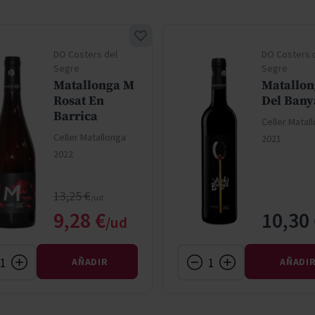
DO Costers del
DO Costers 
Segre
Segre
Matallonga M
Matallon
Rosat En
Del Bany
Barrica
Celler Matal
Celler Matallonga
2021
2022
Precio normal
13,25 €
Precio especial
9,28 €
10,30
AÑADIR
AÑADI