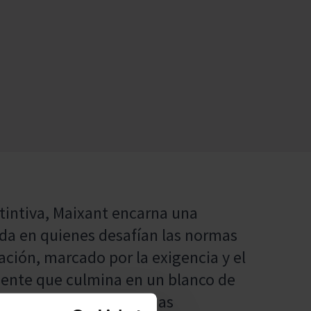
stintiva, Maixant encarna una
ada en quienes desafían las normas
ación, marcado por la exigencia y el
dente que culmina en un blanco de
ienes buscan experiencias