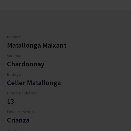
Nombre
Matallonga Maixant
Variedad
Chardonnay
Bodega
Celler Matallonga
Grado alcohólico
13
Envejecimiento
Crianza
Añada