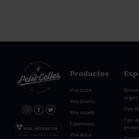
Productos
Exp
Vino tinto
Denomi
origen
Vino blanco
Tipo de
Vino rosado
Tipo d
Espumosos
enveje
Vino dulce
Tipo d