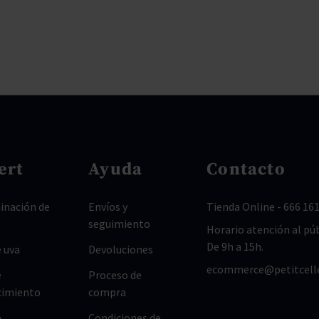
ert
Ayuda
Contacto
nación de
Envíos y
Tienda Online
-
666 161
seguimiento
Horario atención al púb
De 9h a 15h.
 uva
Devoluciones
ecommerce@petitcell
e
Proceso de
cimiento
compra
e
Condiciones de