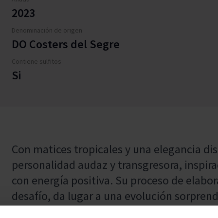
2023
Denominación de origen
DO Costers del Segre
Contiene sulfitos
Si
Con matices tropicales y una elegancia di
personalidad audaz y transgresora, inspir
con energía positiva. Su proceso de elabor
desafío, da lugar a una evolución sorpren
gran calidad y autenticidad, ideal para qu