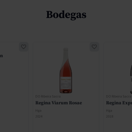
Bodegas
on
DO Ribeira Sacra
DO Ribeira Sacra
Regina Viarum Rosae
Regina Exp
Hga
Hga
2024
2018