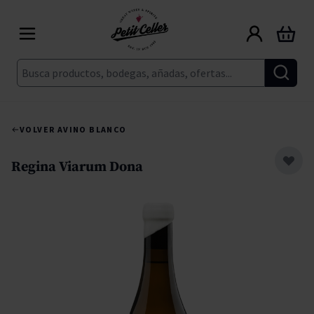
Ir al contenido
Carrito
Buscar
VOLVER A
VINO BLANCO
Regina Viarum Dona