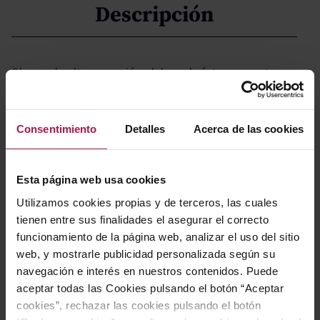
Descripción
Blanco de alta expresión elaborado íntegramente con
Godello procedente de bancales vertiginosos sobre los
cañones del Sil, en plena Ribeira Sacra, donde la
Consentimiento
Detalles
Acerca de las cookies
llamada viticultura heroica se practica sobre suelos de
pizarra. Nace como un vino de guarda de gran nivel, con
una frescura marcada de influencia atlántica que se
Esta página web usa cookies
combina con una textura untuosa y una profundidad
Utilizamos cookies propias y de terceros, las cuales
aromática notable, ofreciendo una interpretación
tienen entre sus finalidades el asegurar el correcto
elegante y muy precisa de su origen.
funcionamiento de la página web, analizar el uso del sitio
web, y mostrarle publicidad personalizada según su
navegación e interés en nuestros contenidos. Puede
Gastronomía
aceptar todas las Cookies pulsando el botón “Aceptar
cookies”, rechazar las cookies pulsando el botón