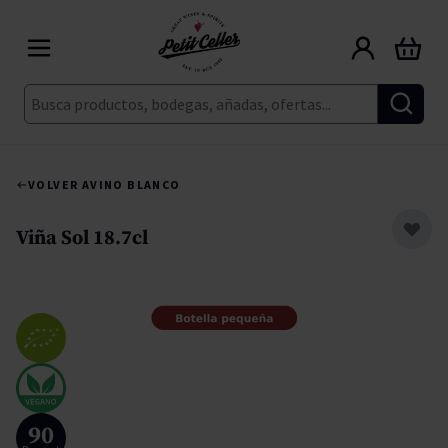
Ir al contenido
Carrito
Buscar
VOLVER A
VINO BLANCO
Viña Sol 18.7cl
90