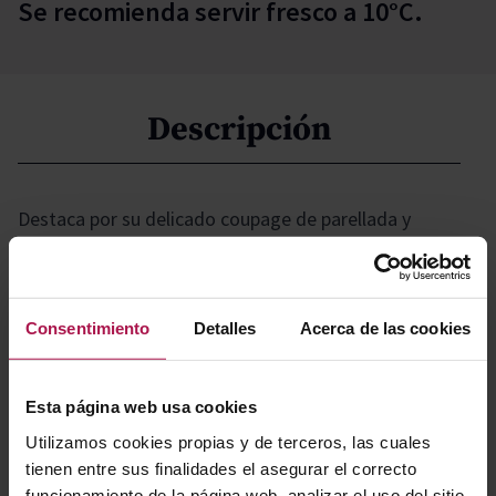
Se recomienda servir fresco a 10°C.
Descripción
Destaca por su delicado coupage de parellada y
garnacha, ofreciendo un perfil sutil y afrutado.
Elaborado bajo criterios veganos, este blanco accesible
y atractivo refleja la esencia más luminosa del
Consentimiento
Detalles
Acerca de las cookies
Mediterráneo, invitando a disfrutar de su frescura y
autenticidad en cada copa.
Esta página web usa cookies
Utilizamos cookies propias y de terceros, las cuales
Gastronomía
tienen entre sus finalidades el asegurar el correcto
funcionamiento de la página web, analizar el uso del sitio