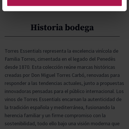
cultura que nos acogió hace más de 30 años.
Historia bodega
Torres Essentials representa la excelencia vinícola de
Familia Torres, cimentada en el legado del Penedès
desde 1870. Esta colección reúne marcas históricas
creadas por Don Miguel Torres Carbó, renovadas para
responder a las tendencias actuales, junto a propuestas
innovadoras pensadas para el público internacional. Los
vinos de Torres Essentials encarnan la autenticidad de
la tradición española y mediterránea, fusionando la
herencia familiar y un firme compromiso con la
sostenibilidad, todo ello bajo una visión moderna que