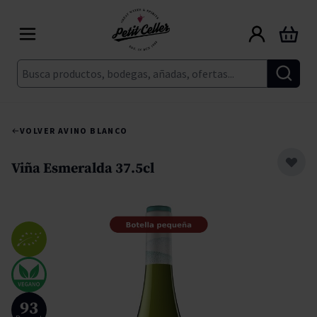
Ir al contenido
Carrito
Buscar
VOLVER A
VINO BLANCO
Viña Esmeralda 37.5cl
93