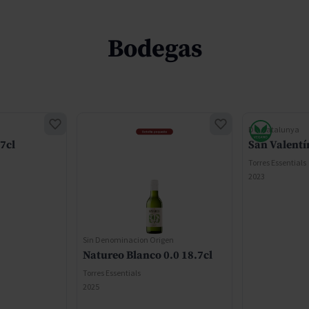
Bodegas
DO Catalunya
7cl
San Valentí
Torres Essentials
2023
Sin Denominacion Origen
Natureo Blanco 0.0 18.7cl
Torres Essentials
2025