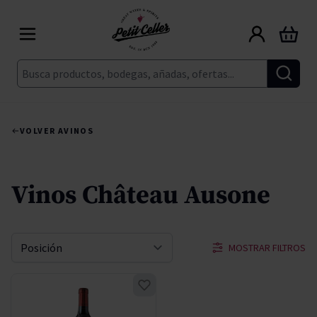
Ir al contenido
Carrito
Buscar
VOLVER A
VINOS
Vinos Château Ausone
MOSTRAR FILTROS
Ordenar por