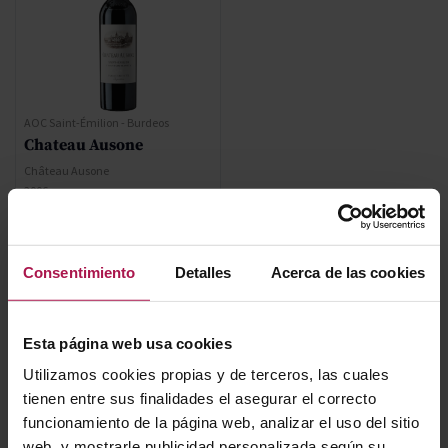
AOC Saint-Émilion - Burdeos
Chateau Ausone
Château Ausone
2006
98
Pa
1.264,20 €
Consentimiento
Detalles
Acerca de las cookies
AÑADIR
Esta página web usa cookies
Utilizamos cookies propias y de terceros, las cuales
tienen entre sus finalidades el asegurar el correcto
funcionamiento de la página web, analizar el uso del sitio
web, y mostrarle publicidad personalizada según su