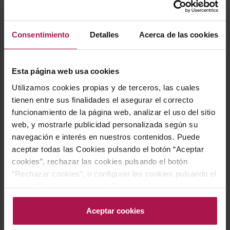
Descripción
Consentimiento
Detalles
Acerca de las cookies
Elaborado bajo los principios más estrictos de la
agricultura biodinámica y orgánica, el Franck Pascal
Esta página web usa cookies
Cuvée Prestige Brut es un champagne de edición
Utilizamos cookies propias y de terceros, las cuales
limitada que nace de un ensamblaje de Pinot Meunier,
tienen entre sus finalidades el asegurar el correcto
Pinot Noir y Chardonnay. Una expresión de autor que
funcionamiento de la página web, analizar el uso del sitio
pone la pureza del terroir francés en el centro,
web, y mostrarle publicidad personalizada según su
navegación e interés en nuestros contenidos. Puede
desafiando con cada añada el concepto convencional
aceptar todas las Cookies pulsando el botón “Aceptar
de elegancia en el champagne.
cookies”, rechazar las cookies pulsando el botón
“Rechazar cookies”, o configurar las cookies pulsando el
Gastronomía
botón “Configurar cookies”. Para más información
acceda a nuestra Política de Cookies.Para más
información acceda a nuestra
Política de Cookies
.
Aceptar cookies