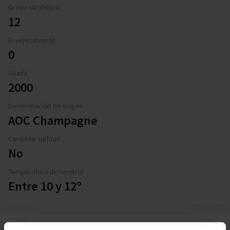
Grado alcohólico
12
Envejecimiento
0
Añada
2000
Denominación de origen
AOC Champagne
Contiene sulfitos
No
Temperatura de servicio
Entre 10 y 12º