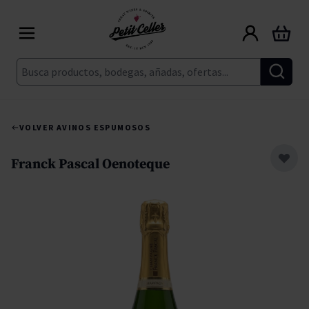
Ir al contenido
Carrito
Buscar
VOLVER A
VINOS ESPUMOSOS
Franck Pascal Oenoteque