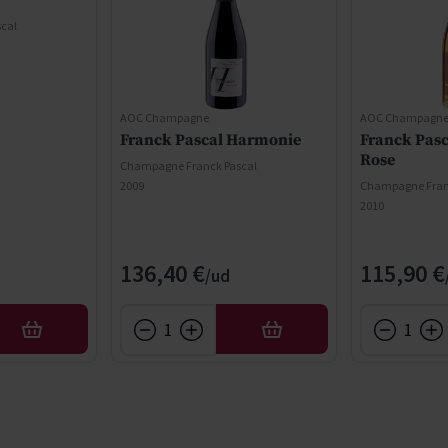
cal
AOC Champagne
AOC Champagn
Franck Pascal Harmonie
Franck Pasc
Rose
Champagne Franck Pascal
2009
Champagne Fran
2010
136,40 €
115,90 €
AÑADIR
AÑADIR