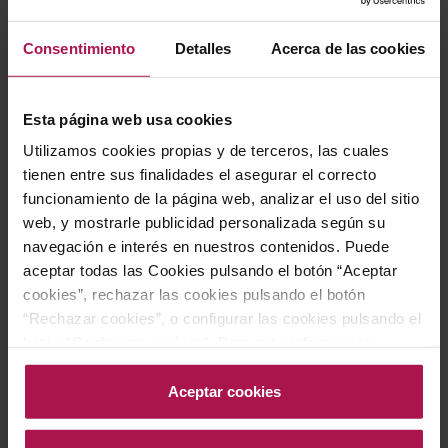
Consentimiento
Detalles
Acerca de las cookies
Esta página web usa cookies
DO Getariako Txakolina
DO Getariako Txakolina
HIKA Txakoli Tinto
HIKA Txinpart Basque
Utilizamos cookies propias y de terceros, las cuales
Brut
Hika Bodega
tienen entre sus finalidades el asegurar el correcto
2022
Hika Bodega
funcionamiento de la página web, analizar el uso del sitio
2021
web, y mostrarle publicidad personalizada según su
navegación e interés en nuestros contenidos. Puede
aceptar todas las Cookies pulsando el botón “Aceptar
13,50 €
24,90 €
cookies”, rechazar las cookies pulsando el botón
“Rechazar cookies”, o configurar las cookies pulsando el
AÑADIR
AÑADIR
botón “Configurar cookies”. Para más información
acceda a nuestra Política de Cookies.Para más
información acceda a nuestra
Política de Cookies
.
Aceptar cookies