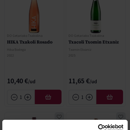
DO Getariako Txakolina
DO Getariako Txakolina
HIKA Txakoli Rosado
Txacoli Txomin Etxaniz
Hika Bodega
Txomin Etxaniz
2022
2025
10,40 €
11,65 €
AÑADIR
AÑADIR