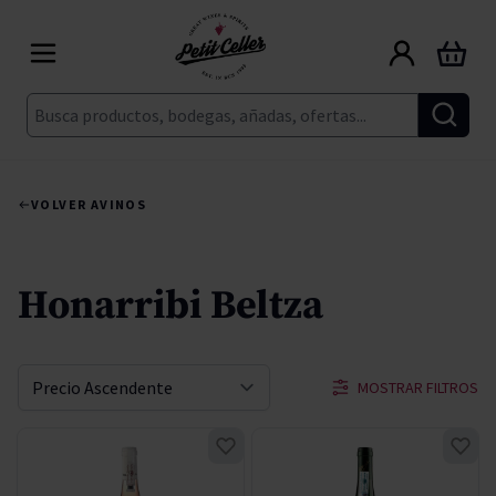
Ir al contenido
Carrito
Buscar
VOLVER A
VINOS
Honarribi Beltza
MOSTRAR FILTROS
Ordenar por