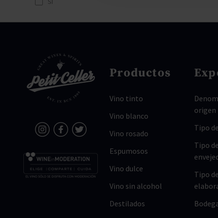
SI
Productos
Exp
Vino tinto
Denomi
origen
Vino blanco
Tipo de
Vino rosado
Tipo d
Espumosos
enveje
Vino dulce
Tipo d
Vino sin alcohol
elabor
Destilados
Bodeg