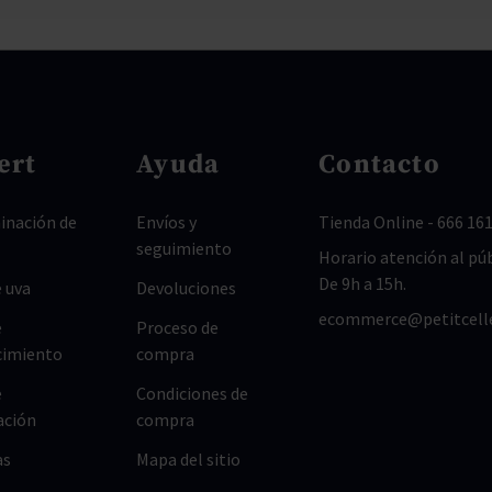
ert
Ayuda
Contacto
nación de
Envíos y
Tienda Online
-
666 161
seguimiento
Horario atención al púb
De 9h a 15h.
 uva
Devoluciones
ecommerce@petitcell
e
Proceso de
cimiento
compra
e
Condiciones de
ación
compra
as
Mapa del sitio