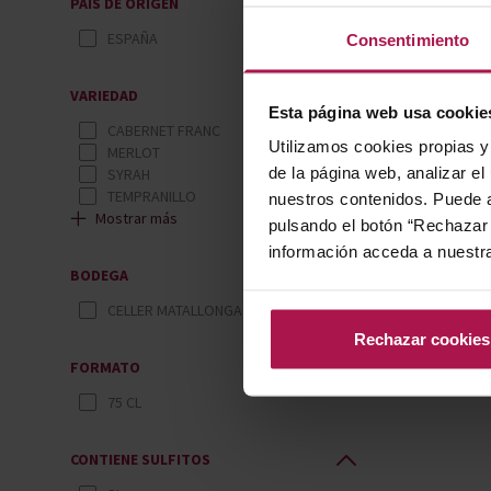
PAÍS DE ORIGEN
ESPAÑA
Consentimiento
VARIEDAD
Esta página web usa cookie
CABERNET FRANC
Utilizamos cookies propias y 
MERLOT
de la página web, analizar el
SYRAH
TEMPRANILLO
nuestros contenidos. Puede a
Mostrar más
pulsando el botón “Rechazar 
información acceda a nuestr
BODEGA
CELLER MATALLONGA
Rechazar cookies
FORMATO
75 CL
CONTIENE SULFITOS