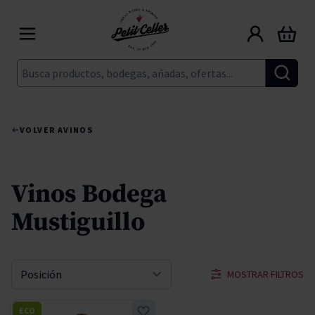
Ir al contenido
Carrito
Buscar
VOLVER A
VINOS
Vinos Bodega
Mustiguillo
MOSTRAR FILTROS
Ordenar por
ECO