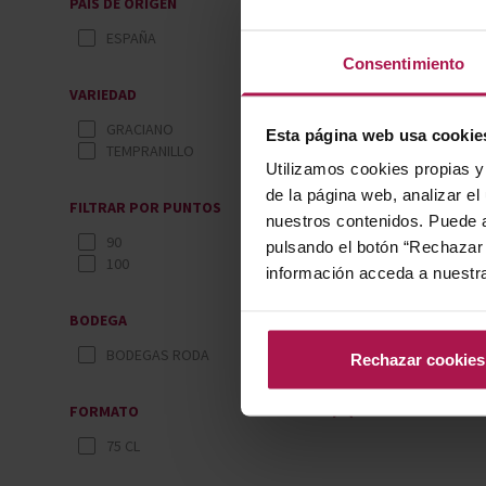
PAÍS DE ORIGEN
ESPAÑA
Consentimiento
VARIEDAD
GRACIANO
Esta página web usa cookie
TEMPRANILLO
Utilizamos cookies propias y 
de la página web, analizar el
FILTRAR POR PUNTOS
nuestros contenidos. Puede a
90
pulsando el botón “Rechazar 
100
información acceda a nuestr
BODEGA
BODEGAS RODA
Rechazar cookies
FORMATO
75 CL