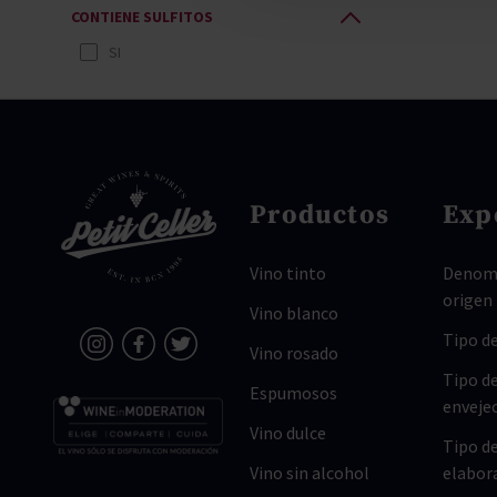
CONTIENE SULFITOS
SI
Productos
Exp
Vino tinto
Denomi
origen
Vino blanco
Tipo de
Vino rosado
Tipo d
Espumosos
enveje
Vino dulce
Tipo d
Vino sin alcohol
elabor