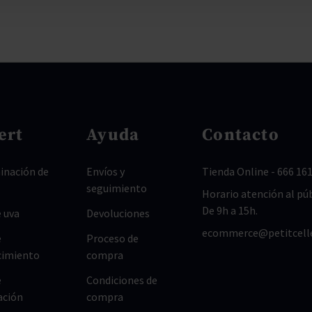
ert
Ayuda
Contacto
nación de
Envíos y
Tienda Online
-
666 161
seguimiento
Horario atención al púb
De 9h a 15h.
 uva
Devoluciones
ecommerce@petitcell
e
Proceso de
cimiento
compra
e
Condiciones de
ación
compra