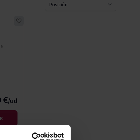
Pascal Jolivet
Ordenar 
Vega Sicilia
da
 €
IR