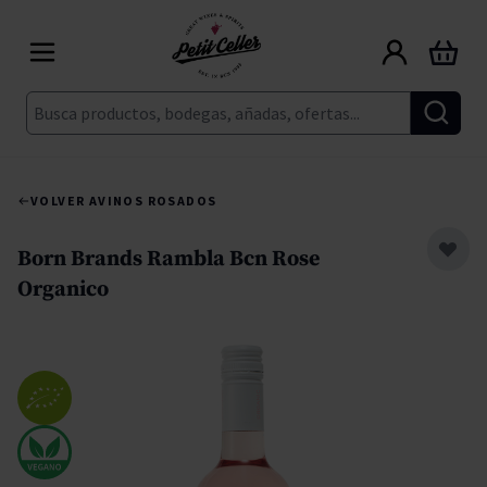
Ir al contenido
Carrito
Buscar
VOLVER A
VINOS ROSADOS
Born Brands Rambla Bcn Rose
Organico