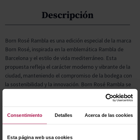
Descripción
Born Rosé Rambla es una edición especial de la marca
Born Rosé, inspirada en la emblemática Rambla de
Barcelona y el estilo de vida mediterráneo. Esta
propuesta refleja el carácter moderno y vibrante de la
ciudad, manteniendo el compromiso de la bodega con
la sostenibilidad y la innovación. Born Rosé Rambla se
distingue por su imagen fresca y actual, dirigida a
consumidores que buscan experiencias auténticas y
urbanas.
Consentimiento
Detalles
Acerca de las cookies
Gastronomía
Esta página web usa cookies