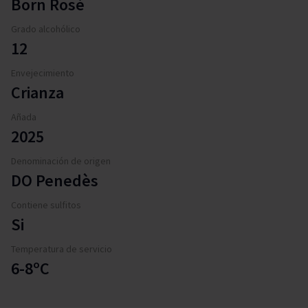
Born Rosé
Grado alcohólico
12
Envejecimiento
Crianza
Añada
2025
Denominación de origen
DO Penedès
Contiene sulfitos
Si
Temperatura de servicio
6-8ºC