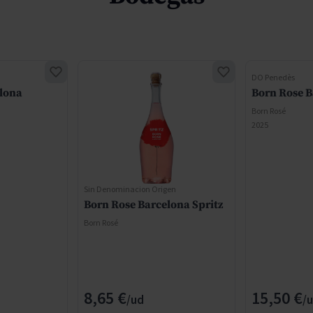
DO Penedès
lona
Born Rose B
Born Rosé
2025
Sin Denominacion Origen
Born Rose Barcelona Spritz
Born Rosé
8,65 €
15,50 €