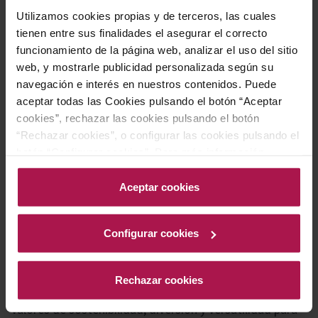
Utilizamos cookies propias y de terceros, las cuales
tienen entre sus finalidades el asegurar el correcto
Acompaña perfectamente ensaladas, verduras a la
funcionamiento de la página web, analizar el uso del sitio
parrilla, pescados, mariscos, tapas y sushi, siendo ideal
web, y mostrarle publicidad personalizada según su
como aperitivo.
navegación e interés en nuestros contenidos. Puede
aceptar todas las Cookies pulsando el botón “Aceptar
cookies”, rechazar las cookies pulsando el botón
Historia bodega
“Rechazar cookies”, o configurar las cookies pulsando el
botón “Configurar cookies”. Para más información
acceda a nuestra Política de Cookies.Para más
información acceda a nuestra
Política de Cookies
.
Aceptar cookies
Fundada en Barcelona en 2019, Born Rosé representa
una propuesta de vino rosado moderno y fresco,
inspirada en el estilo de vida mediterráneo y pensada
Configurar cookies
para los gustos contemporáneos. El proyecto,
vinculado al emblemático barrio El Born, apuesta por
Rechazar cookies
una imagen innovadora y desenfadada, transmitiendo
valores de sostenibilidad, diversión y versatilidad para